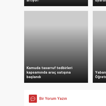
artıyor!
uyardı
Kamuda tasarruf tedbirleri
kapsamında araç satışına
Yaban
başlandı
Öğret
Bir Yorum Yazın