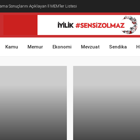
ma Sonuçlarını Açıklayan İl MEM’ler Listesi
Kamu
Memur
Ekonomi
Mevzuat
Sendika
H