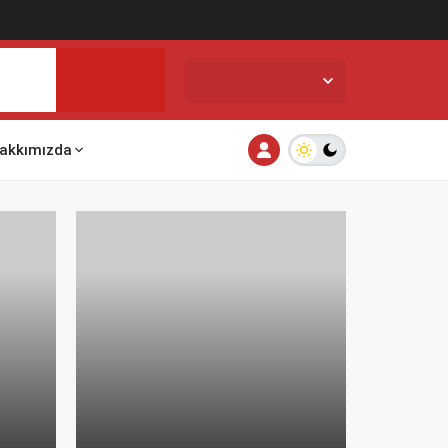
İstanbul,
26
°C
Açık
akkımızda