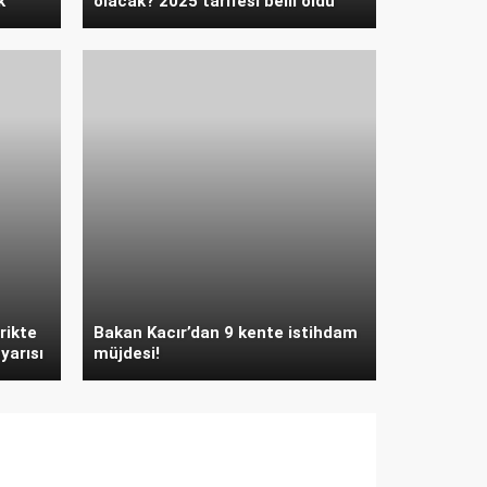
k
olacak? 2025 tarifesi belli oldu
rikte
Bakan Kacır’dan 9 kente istihdam
yarısı
müjdesi!