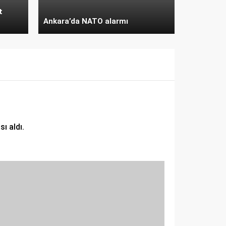
t
Ankara’da NATO alarmı
ı aldı.