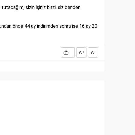
tutacağım, sizin işiniz bitti, siz benden
undan önce 44 ay indirimden sonra ise 16 ay 20
A
A
+
-