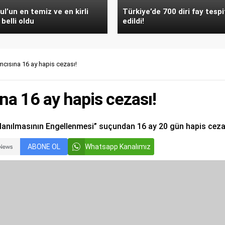
ul’un en temiz ve en kirli
Türkiye’de 700 diri fay tespi
 belli oldu
edildi!
cısına 16 ay hapis cezası!
a 16 ay hapis cezası!
lanılmasının Engellenmesi” suçundan 16 ay 20 gün hapis cezas
ABONE OL
Whatsapp Kanalımız