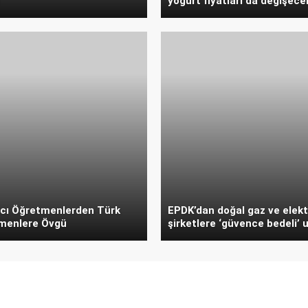
yoğurt fiyatları da değişece
cı Öğretmenlerden Türk
EPDK’dan doğal gaz ve elekt
menlere Övgü
şirketlere ‘güvence bedeli’ u