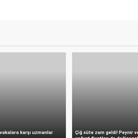
vakalara karşı uzmanlar
Çiğ süte zam geldi! Peynir v