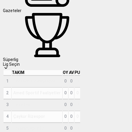
Gazeteler
Süperlig
Lig Seçin
TAKIM
OY
AV
PU
1
Corendon Alanyaspor
0
0
0
2
Amed Sportif Faaliyetler
0
0
0
3
Beşiktaş
0
0
0
4
Çaykur Rizespor
0
0
0
5
Erzurumspor FK
0
0
0