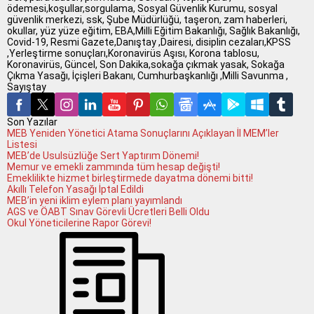
ödemesi,koşullar,sorgulama, Sosyal Güvenlik Kurumu, sosyal
güvenlik merkezi, ssk, Şube Müdürlüğü, taşeron, zam haberleri,
okullar, yüz yüze eğitim, EBA,Milli Eğitim Bakanlığı, Sağlık Bakanlığı,
Covid-19, Resmi Gazete,Danıştay ,Dairesi, disiplin cezaları,KPSS
,Yerleştirme sonuçları,Koronavirüs Aşısı, Korona tablosu,
Koronavirüs, Güncel, Son Dakika,sokağa çıkmak yasak, Sokağa
Çıkma Yasağı, İçişleri Bakanı, Cumhurbaşkanlığı ,Milli Savunma ,
Sayıştay
Son Yazılar
MEB Yeniden Yönetici Atama Sonuçlarını Açıklayan İl MEM’ler
Listesi
MEB’de Usulsüzlüğe Sert Yaptırım Dönemi!
Memur ve emekli zammında tüm hesap değişti!
Emeklilikte hizmet birleştirmede dayatma dönemi bitti!
Akıllı Telefon Yasağı İptal Edildi
MEB’in yeni iklim eylem planı yayımlandı
AGS ve ÖABT Sınav Görevli Ücretleri Belli Oldu
Okul Yöneticilerine Rapor Görevi!