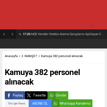
açık
30° /
23°
Çarşamba
açık
30° /
24°
17:20
MEB Yeniden Yönetici Atama Sonuçlarını Açıklayan İl MEM’ler Listesi
Anasayfa
2. MANŞET
Kamuya 382 personel alınacak
Kamuya 382 personel
alınacak
Paylaş
Tweetle
Gönder
ABONE OL
Whatsapp Kanalımız