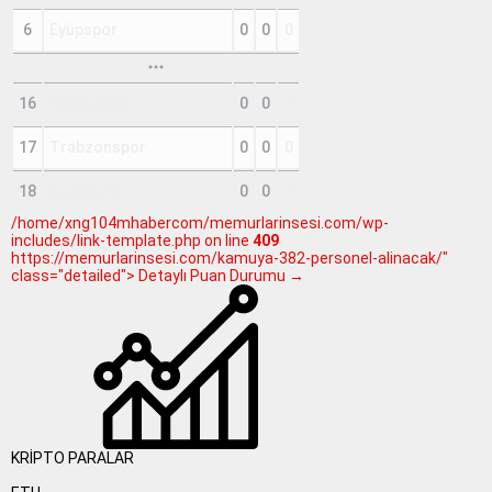
6
Eyüpspor
0
0
0
16
Samsunspor
0
0
0
17
Trabzonspor
0
0
0
18
Çorum FK
0
0
0
/home/xng104mhabercom/memurlarinsesi.com/wp-
includes/link-template.php on line
409
https://memurlarinsesi.com/kamuya-382-personel-alinacak/"
class="detailed"> Detaylı Puan Durumu →
KRİPTO PARALAR