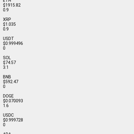
ETH
$1915.82
0.9
XRP
$1.035
0.9
USDT
$0.999496
0
SOL
$74.57
3.1
BNB
$592.47
0
DOGE
$0.070093
1.6
USDC
$0.999728
0