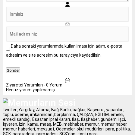
Daha sonraki yorumlarımda kullanılması için adım, e-posta
adresim ve site adresim bu tarayıcıya kaydedilsin.
Ziyaretçi Yorumları - 0 Yorum
Henüz yorum yapılmamış.
twitter ,Yargıtay, Atama, Bağ-Kur'lu, bağkur, Başvuru , yapanlar ,
toplu, ödeme, imkanından ,borçlanma, ÇALIŞAN, EĞİTİM, emekli,
emekli sandığı, Esastan İptal Kararı, flaş, flaşhaber, gundem, işçi,
işveren, izin, kamu, maaş, MEB, mebhaber, memur, memur haber,
memur haberleri, mevzuat, Ödemeler, okul müdürleri, para, politika,
SGK, para iadesi , prim iadesi, SGK'dan , toplu para ,