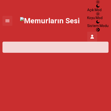
Açık Mod
Koyu Mod
Sistem Modu
İstanbul,
26
°C
Açık
İstanbul
İlçe Seçin
HİSSEDİLEN
27°
08 Ağustos 2026
26°
NEM
%100
açık
RÜZGAR
2.01 m/s
Pazar
açık
30° /
24°
Pazartesi
açık
31° /
24°
Salı