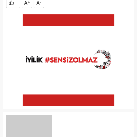
A
A
+
-