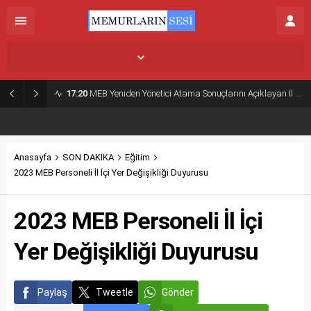
İstanbul,
26
°C
Kapalı
17:20
MEB Yeniden Yönetici Atama Sonuçlarını Açıklayan İl MEM’ler Listesi
Anasayfa
SON DAKİKA
Eğitim
2023 MEB Personeli İl İçi Yer Değişikliği Duyurusu
2023 MEB Personeli İl İçi
Yer Değişikliği Duyurusu
Paylaş
Tweetle
Gönder