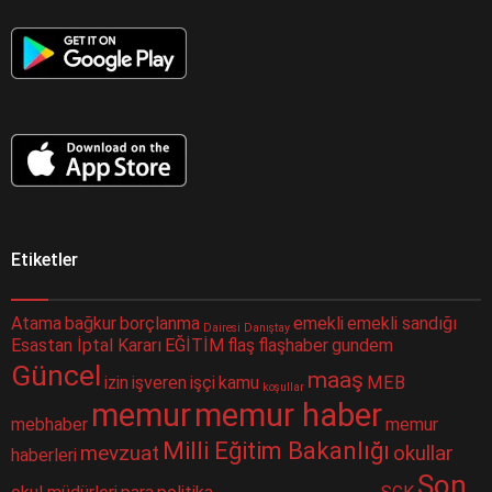
Etiketler
Atama
bağkur
borçlanma
emekli
emekli sandığı
Dairesi
Danıştay
Esastan İptal Kararı
EĞİTİM
flaş
flaşhaber
gundem
Güncel
maaş
izin
işveren
işçi
kamu
MEB
koşullar
memur
memur haber
mebhaber
memur
Milli Eğitim Bakanlığı
mevzuat
okullar
haberleri
Son