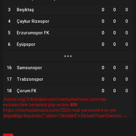
3
Beşiktaş
0
0
0
4
Çaykur Rizespor
0
0
0
5
Erzurumspor FK
0
0
0
6
Eyüpspor
0
0
0
16
Samsunspor
0
0
0
17
Trabzonspor
0
0
0
18
Çorum FK
0
0
0
/home/xng104mhabercom/memurlarinsesi.com/wp-
includes/link-template.php on line
409
https://memurlarinsesi.com/2023-meb-personeli-il-ici-yer-
degisikligi-duyurusu/" class="detailed"> Detaylı Puan Durumu →