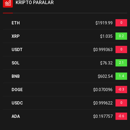
KRİPTO PARALAR
ETH
$1919.99
0
XRP
$1.035
0.2
USDT
$0.999363
0
SOL
$76.32
2.1
BNB
$602.54
1.4
DOGE
$0.070096
-0.3
USDC
$0.999622
0
ADA
$0.197757
-0.6