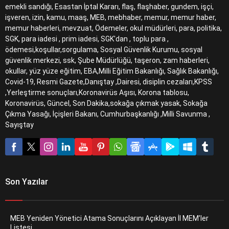
emekli sandığı, Esastan İptal Kararı, flaş, flaşhaber, gundem, işçi,
işveren, izin, kamu, maaş, MEB, mebhaber, memur, memur haber,
memur haberleri, mevzuat, Ödemeler, okul müdürleri, para, politika,
SGK, para iadesi , prim iadesi, SGK'dan , toplu para ,
ödemesi,koşullar,sorgulama, Sosyal Güvenlik Kurumu, sosyal
güvenlik merkezi, ssk, Şube Müdürlüğü, taşeron, zam haberleri,
okullar, yüz yüze eğitim, EBA,Milli Eğitim Bakanlığı, Sağlık Bakanlığı,
Covid-19, Resmi Gazete,Danıştay ,Dairesi, disiplin cezaları,KPSS
,Yerleştirme sonuçları,Koronavirüs Aşısı, Korona tablosu,
Koronavirüs, Güncel, Son Dakika,sokağa çıkmak yasak, Sokağa
Çıkma Yasağı, İçişleri Bakanı, Cumhurbaşkanlığı ,Milli Savunma ,
Sayıştay
Son Yazılar
MEB Yeniden Yönetici Atama Sonuçlarını Açıklayan İl MEM’ler
Listesi