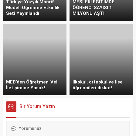
Türkiye Yüzyılı Maarif
MESLEKİ EĞİTİMDE
Modeli Öğrenme Etkinlik
ÖĞRENCİ SAYISI 1
Seti Yayınlandı
MİLYONU AŞTI
MEB’den Öğretmen-Veli
İlkokul, ortaokul ve lise
İletişimine Yasak!
öğrencileri dikkat!
Bir Yorum Yazın