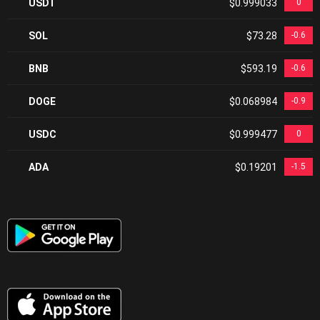
USDT
$0.999033
0
SOL
$73.28
-0.6
BNB
$593.19
-0.6
DOGE
$0.068984
-0.9
USDC
$0.999477
0
ADA
$0.19201
-1.5