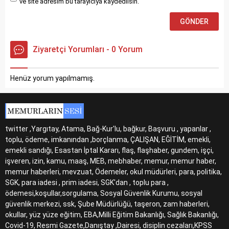
ve site adresim bu tarayıcıya kaydedilsin.
Ziyaretçi Yorumları - 0 Yorum
Henüz yorum yapılmamış.
twitter ,Yargıtay, Atama, Bağ-Kur'lu, bağkur, Başvuru , yapanlar ,
toplu, ödeme, imkanından ,borçlanma, ÇALIŞAN, EĞİTİM, emekli,
emekli sandığı, Esastan İptal Kararı, flaş, flaşhaber, gundem, işçi,
işveren, izin, kamu, maaş, MEB, mebhaber, memur, memur haber,
memur haberleri, mevzuat, Ödemeler, okul müdürleri, para, politika,
SGK, para iadesi , prim iadesi, SGK'dan , toplu para ,
ödemesi,koşullar,sorgulama, Sosyal Güvenlik Kurumu, sosyal
güvenlik merkezi, ssk, Şube Müdürlüğü, taşeron, zam haberleri,
okullar, yüz yüze eğitim, EBA,Milli Eğitim Bakanlığı, Sağlık Bakanlığı,
Covid-19, Resmi Gazete,Danıştay ,Dairesi, disiplin cezaları,KPSS