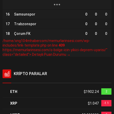
16
Samsunspor
0
0
0
17
Trabzonspor
0
0
0
18
Çorum FK
0
0
0
/home/xng104mhabercom/memurlarinsesi.com/wp-
includes/link-template.php on line
409
https://memurlarinsesi.com/o-bolge-icin-yikici-deprem-uyarisi/"
class="detailed"> Detaylı Puan Durumu →
KRİPTO PARALAR
ETH
$1902.24
2
XRP
$1.047
-1.1