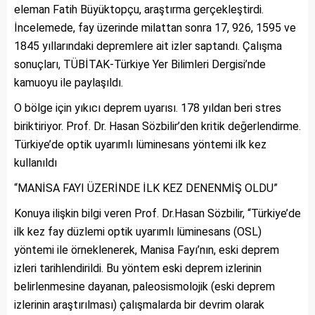
eleman Fatih Büyüktopçu, araştırma gerçekleştirdi.
İncelemede, fay üzerinde milattan sonra 17, 926, 1595 ve
1845 yıllarındaki depremlere ait izler saptandı. Çalışma
sonuçları, TÜBİTAK-Türkiye Yer Bilimleri Dergisi’nde
kamuoyu ile paylaşıldı.
O bölge için yıkıcı deprem uyarısı. 178 yıldan beri stres
biriktiriyor. Prof. Dr. Hasan Sözbilir’den kritik değerlendirme.
Türkiye’de optik uyarımlı lüminesans yöntemi ilk kez
kullanıldı
“MANİSA FAYI ÜZERİNDE İLK KEZ DENENMİŞ OLDU”
Konuya ilişkin bilgi veren Prof. Dr.Hasan Sözbilir, “Türkiye’de
ilk kez fay düzlemi optik uyarımlı lüminesans (OSL)
yöntemi ile örneklenerek, Manisa Fayı’nın, eski deprem
izleri tarihlendirildi. Bu yöntem eski deprem izlerinin
belirlenmesine dayanan, paleosismolojik (eski deprem
izlerinin araştırılması) çalışmalarda bir devrim olarak