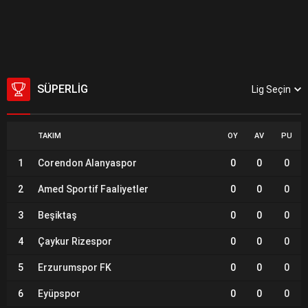
SÜPERLIG
Lig Seçin
TAKIM
OY
AV
PU
1
Corendon Alanyaspor
0
0
0
2
Amed Sportif Faaliyetler
0
0
0
3
Beşiktaş
0
0
0
4
Çaykur Rizespor
0
0
0
5
Erzurumspor FK
0
0
0
6
Eyüpspor
0
0
0