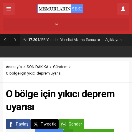
İstanbul,
32
°C
Açık
17:20
MEB Yeniden Yönetici Atama Sonuçlarını Açıklayan İl MEM’ler Listesi
Anasayfa
SON DAKİKA
Gündem
O bölge için yıkıcı deprem uyarısı
O bölge için yıkıcı deprem
uyarısı
Paylaş
Tweetle
Gönder