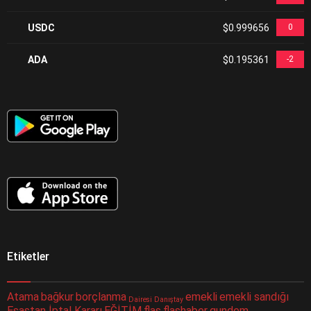
USDC
$0.999656
0
ADA
$0.195361
-2
Etiketler
Atama
bağkur
borçlanma
emekli
emekli sandığı
Dairesi
Danıştay
Esastan İptal Kararı
EĞİTİM
flaş
flaşhaber
gundem