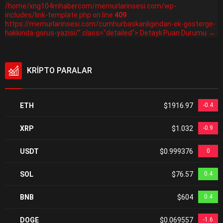
/home/xng104mhabercom/memurlarinsesi.com/wp-
includes/link-template.php on line
409
https://memurlarinsesi.com/cumhurbaskanligindan-ek-gosterge-
hakkinda-gorus-yazisi/" class="detailed"> Detaylı Puan Durumu →
KRİPTO PARALAR
ETH
$1916.97
-0.4
XRP
$1.032
-0.9
USDT
$0.999376
0
SOL
$76.57
0.4
BNB
$604
0.4
DOGE
$0.069557
-1.6