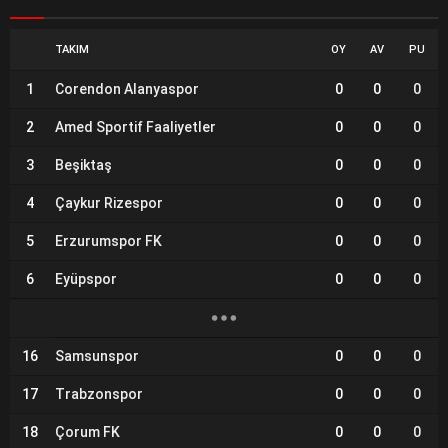
TAKIM
OY
AV
PU
1
Corendon Alanyaspor
0
0
0
2
Amed Sportif Faaliyetler
0
0
0
3
Beşiktaş
0
0
0
4
Çaykur Rizespor
0
0
0
5
Erzurumspor FK
0
0
0
6
Eyüpspor
0
0
0
16
Samsunspor
0
0
0
17
Trabzonspor
0
0
0
18
Çorum FK
0
0
0