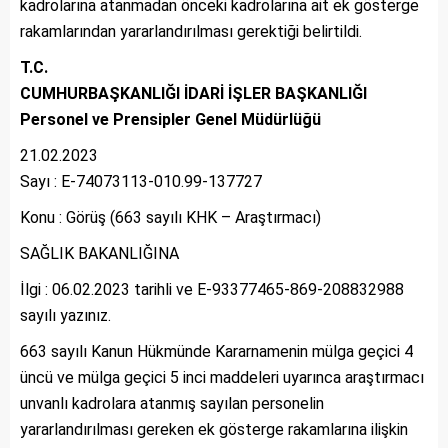
kadrolarına atanmadan önceki kadrolarına ait ek gösterge
rakamlarından yararlandırılması gerektiği belirtildi.
T.C.
CUMHURBAŞKANLIĞI İDARİ İŞLER BAŞKANLIĞI
Personel ve Prensipler Genel Müdürlüğü
21.02.2023
Sayı : E-74073113-010.99-137727
Konu : Görüş (663 sayılı KHK – Araştırmacı)
SAĞLIK BAKANLIĞINA
İlgi : 06.02.2023 tarihli ve E-93377465-869-208832988
sayılı yazınız.
663 sayılı Kanun Hükmünde Kararnamenin mülga geçici 4
üncü ve mülga geçici 5 inci maddeleri uyarınca araştırmacı
unvanlı kadrolara atanmış sayılan personelin
yararlandırılması gereken ek gösterge rakamlarına ilişkin