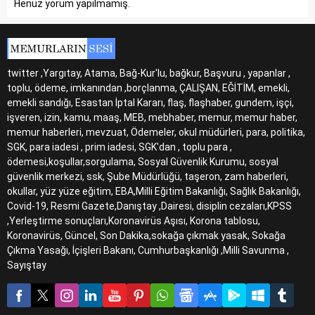
Henüz yorum yapılmamış.
twitter ,Yargıtay, Atama, Bağ-Kur'lu, bağkur, Başvuru , yapanlar ,
toplu, ödeme, imkanından ,borçlanma, ÇALIŞAN, EĞİTİM, emekli,
emekli sandığı, Esastan İptal Kararı, flaş, flaşhaber, gundem, işçi,
işveren, izin, kamu, maaş, MEB, mebhaber, memur, memur haber,
memur haberleri, mevzuat, Ödemeler, okul müdürleri, para, politika,
SGK, para iadesi , prim iadesi, SGK'dan , toplu para ,
ödemesi,koşullar,sorgulama, Sosyal Güvenlik Kurumu, sosyal
güvenlik merkezi, ssk, Şube Müdürlüğü, taşeron, zam haberleri,
okullar, yüz yüze eğitim, EBA,Milli Eğitim Bakanlığı, Sağlık Bakanlığı,
Covid-19, Resmi Gazete,Danıştay ,Dairesi, disiplin cezaları,KPSS
,Yerleştirme sonuçları,Koronavirüs Aşısı, Korona tablosu,
Koronavirüs, Güncel, Son Dakika,sokağa çıkmak yasak, Sokağa
Çıkma Yasağı, İçişleri Bakanı, Cumhurbaşkanlığı ,Milli Savunma ,
Sayıştay