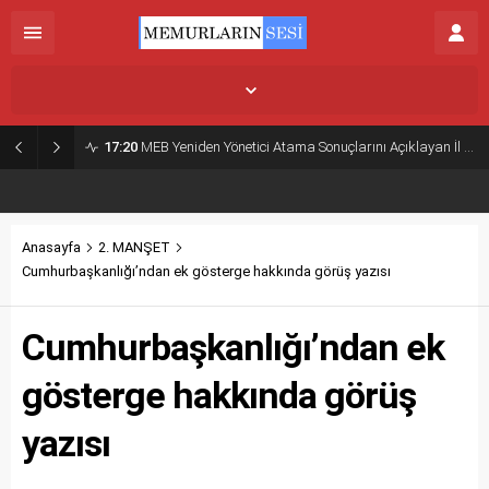
İstanbul,
24
°C
Az Bulutlu
17:20
MEB Yeniden Yönetici Atama Sonuçlarını Açıklayan İl MEM’ler Listesi
Anasayfa
2. MANŞET
Cumhurbaşkanlığı’ndan ek gösterge hakkında görüş yazısı
Cumhurbaşkanlığı’ndan ek
gösterge hakkında görüş
yazısı