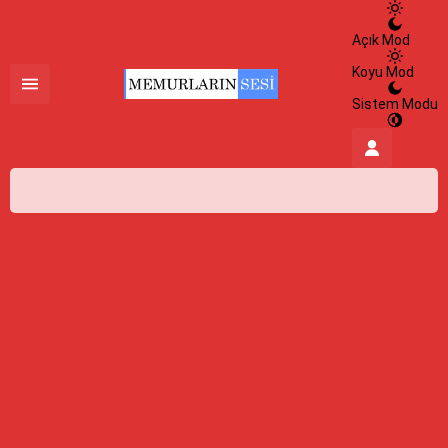
Açık Mod
Koyu Mod
Sistem Modu
İstanbul,
26
°C
Açık
İstanbul
İlçe Seçin
HİSSEDİLEN
27°
08 Ağustos 2026
26°
NEM
%100
açık
RÜZGAR
2.01 m/s
Pazar
açık
30° /
24°
Pazartesi