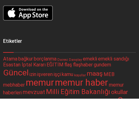
Etiketler
Atama
bağkur
borçlanma
emekli
emekli sandığı
Dairesi
Danıştay
Esastan İptal Kararı
EĞİTİM
flaş
flaşhaber
gundem
Güncel
maaş
izin
işveren
işçi
kamu
MEB
koşullar
memur
memur haber
mebhaber
memur
Milli Eğitim Bakanlığı
mevzuat
okullar
haberleri
Son
okul müdürleri
para
politika
SGK
Resmi Gazete
Sağlık Bakanlığı
Dakika
sorgulama
sondakika
Sosyal Güvenlik Kurumu
sosyal güvenlik
ssk
taşeron
ÇALIŞAN
Şube
merkezi
toplu para
twitter
yüz yüze eğitim
Müdürlüğü