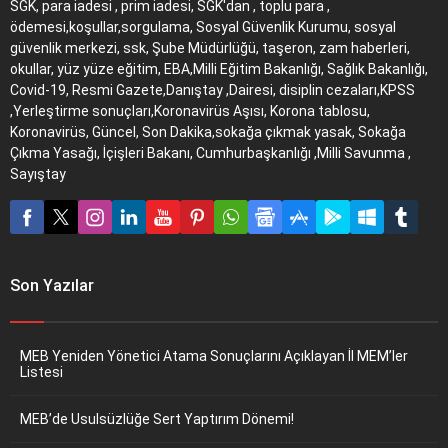
SGK, para iadesi , prim iadesi, SGK'dan , toplu para ,
ödemesi,koşullar,sorgulama, Sosyal Güvenlik Kurumu, sosyal
güvenlik merkezi, ssk, Şube Müdürlüğü, taşeron, zam haberleri,
okullar, yüz yüze eğitim, EBA,Milli Eğitim Bakanlığı, Sağlık Bakanlığı,
Covid-19, Resmi Gazete,Danıştay ,Dairesi, disiplin cezaları,KPSS
,Yerleştirme sonuçları,Koronavirüs Aşısı, Korona tablosu,
Koronavirüs, Güncel, Son Dakika,sokağa çıkmak yasak, Sokağa
Çıkma Yasağı, İçişleri Bakanı, Cumhurbaşkanlığı ,Milli Savunma ,
Sayıştay
Son Yazılar
MEB Yeniden Yönetici Atama Sonuçlarını Açıklayan İl MEM’ler
Listesi
MEB’de Usulsüzlüğe Sert Yaptırım Dönemi!