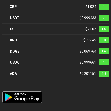
XRP
$1.024
-1
USDT
$0.999433
0
SOL
$74.02
1.6
BNB
$592.45
0.3
DOGE
$0.069764
1.6
USDC
$0.999661
0
ADA
$0.201151
-1.8