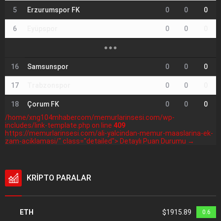
5
Erzurumspor FK
0
0
0
6
Eyüpspor
0
0
0
16
Samsunspor
0
0
0
17
Trabzonspor
0
0
0
18
Çorum FK
0
0
0
/home/xng104mhabercom/memurlarinsesi.com/wp-
includes/link-template.php on line
409
https://memurlarinsesi.com/ali-yalcindan-memur-maaslarina-ek-
zam-aciklamasi/" class="detailed"> Detaylı Puan Durumu →
KRİPTO PARALAR
ETH
$1915.89
0.6