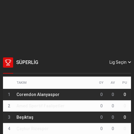
SÜPERLIG
Lig Seçin
TAKIM
OY
AV
PU
1
Corendon Alanyaspor
0
0
0
2
Amed Sportif Faaliyetler
0
0
0
3
Beşiktaş
0
0
0
4
Çaykur Rizespor
0
0
0