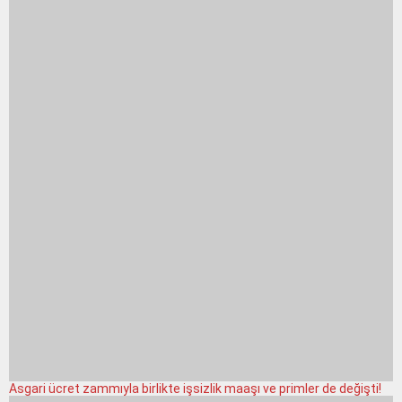
Asgari ücret zammıyla birlikte işsizlik maaşı ve primler de değişti!