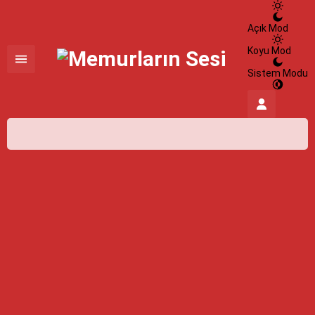
Açık Mod
Koyu Mod
Sistem Modu
İstanbul,
26
°C
Açık
İstanbul
İlçe Seçin
09 Ağustos 2026
26°
açık
HİSSEDİLEN
27°
NEM
%100
RÜZGAR
2.15 m/s
Pazartesi
açık
31° /
24°
Salı