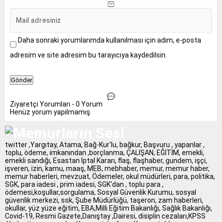
Daha sonraki yorumlarımda kullanılması için adım, e-posta
adresim ve site adresim bu tarayıcıya kaydedilsin.
Ziyaretçi Yorumları - 0 Yorum
Henüz yorum yapılmamış.
twitter ,Yargıtay, Atama, Bağ-Kur'lu, bağkur, Başvuru , yapanlar ,
toplu, ödeme, imkanından ,borçlanma, ÇALIŞAN, EĞİTİM, emekli,
emekli sandığı, Esastan İptal Kararı, flaş, flaşhaber, gundem, işçi,
işveren, izin, kamu, maaş, MEB, mebhaber, memur, memur haber,
memur haberleri, mevzuat, Ödemeler, okul müdürleri, para, politika,
SGK, para iadesi , prim iadesi, SGK'dan , toplu para ,
ödemesi,koşullar,sorgulama, Sosyal Güvenlik Kurumu, sosyal
güvenlik merkezi, ssk, Şube Müdürlüğü, taşeron, zam haberleri,
okullar, yüz yüze eğitim, EBA,Milli Eğitim Bakanlığı, Sağlık Bakanlığı,
Covid-19, Resmi Gazete,Danıştay ,Dairesi, disiplin cezaları,KPSS