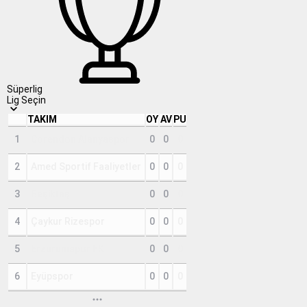
Süperlig
Lig Seçin
TAKIM
OY
AV
PU
1
Corendon Alanyaspor
0
0
0
2
Amed Sportif Faaliyetler
0
0
0
3
Beşiktaş
0
0
0
4
Çaykur Rizespor
0
0
0
5
Erzurumspor FK
0
0
0
6
Eyüpspor
0
0
0