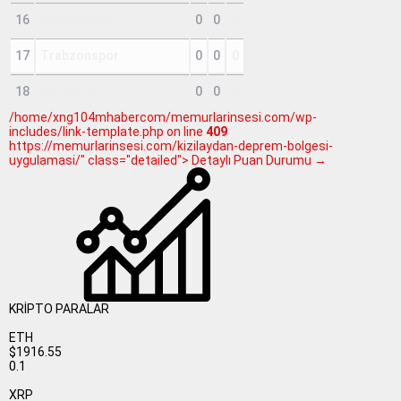
16
Samsunspor
0
0
0
17
Trabzonspor
0
0
0
18
Çorum FK
0
0
0
/home/xng104mhabercom/memurlarinsesi.com/wp-
includes/link-template.php on line
409
https://memurlarinsesi.com/kizilaydan-deprem-bolgesi-
uygulamasi/" class="detailed"> Detaylı Puan Durumu →
KRİPTO PARALAR
ETH
$1916.55
0.1
XRP