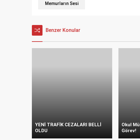
Memurların Sesi
Benzer Konular
YENİ TRAFİK CEZALARI BELLİ
Okul Müd
OLDU
Görev!