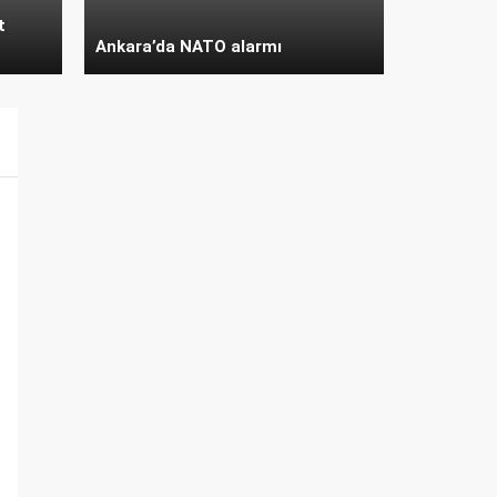
t
Ankara’da NATO alarmı
Memur ve emekli zammında tüm
hesap değişti!