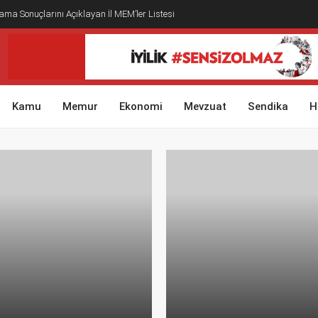
ma Sonuçlarını Açıklayan İl MEM’ler Listesi
Kamu
Memur
Ekonomi
Mevzuat
Sendika
H