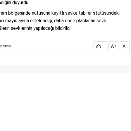
ndiğini duyurdu.
rem bölgesinde nüfusuna kayıtlı sevke tabi er statüsündeki
inin mayıs ayına ertelendiği, daha önce planlanan sevk
erin sevklerinin yapılacağı bildirildi.
A
A
02.2023
+
-