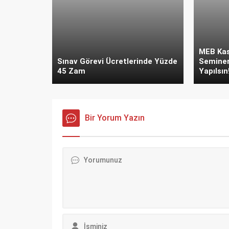
MEB Kas
Sınav Görevi Ücretlerinde Yüzde
Seminer
45 Zam
Yapılsın
Bir Yorum Yazın