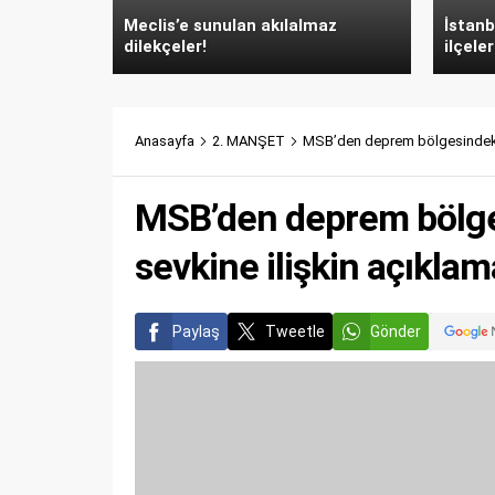
Meclis’e sunulan akılalmaz
İstanb
dilekçeler!
ilçeler
Anasayfa
2. MANŞET
MSB’den deprem bölgesindeki 
MSB’den deprem bölge
sevkine ilişkin açıklam
Paylaş
Tweetle
Gönder