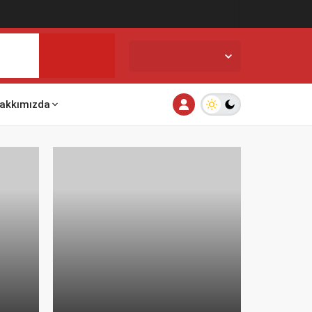
İstanbul,
25
°C
Açık
akkımızda