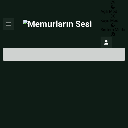
Açık Mod
Koyu Mod
Sistem Modu
İstanbul,
32
°C
Açık
İstanbul
İlçe Seçin
07 Ağustos 2026
32°
açık
HİSSEDİLEN
39°
NEM
%100
RÜZGAR
5.58 m/s
Cuma
açık
31° /
24°
Cumartesi
açık
31° /
24°
Pazar
açık