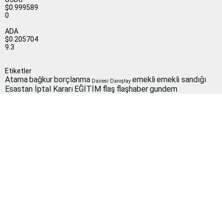
$0.999589
0
ADA
$0.205704
9.3
Etiketler
Atama
bağkur
borçlanma
emekli
emekli sandığı
Dairesi
Danıştay
Esastan İptal Kararı
EĞİTİM
flaş
flaşhaber
gundem
Güncel
maaş
izin
işveren
işçi
kamu
MEB
koşullar
memur
memur haber
mebhaber
memur
Milli Eğitim Bakanlığı
mevzuat
okullar
haberleri
Son
okul müdürleri
para
politika
SGK
Resmi Gazete
Sağlık Bakanlığı
Dakika
sorgulama
sondakika
Sosyal Güvenlik Kurumu
sosyal güvenlik
ssk
taşeron
ÇALIŞAN
Şube
merkezi
toplu para
twitter
yüz yüze eğitim
Müdürlüğü
iletişim haberbilgi@hotmail.comSitede yayımlanan yazılar ve
yorumlardan yazarları sorumludur. Yayımlanan yorumlardan Haber
sitemiz sorumlu tutulamaz. Sitedeki tüm harici linkler ayrı bir
sayfada açılır. Sitemizde yayımlanan haber, köşe yazıları ve