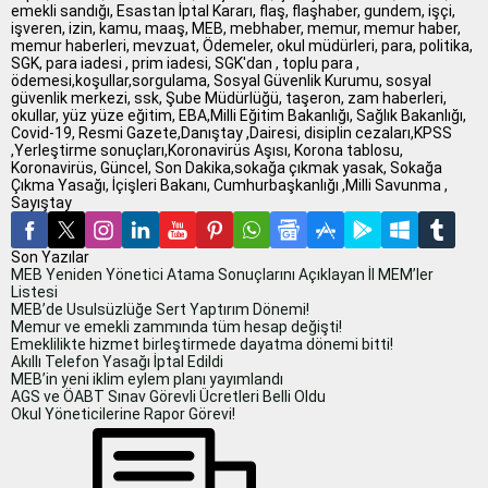
emekli sandığı, Esastan İptal Kararı, flaş, flaşhaber, gundem, işçi,
işveren, izin, kamu, maaş, MEB, mebhaber, memur, memur haber,
memur haberleri, mevzuat, Ödemeler, okul müdürleri, para, politika,
SGK, para iadesi , prim iadesi, SGK'dan , toplu para ,
ödemesi,koşullar,sorgulama, Sosyal Güvenlik Kurumu, sosyal
güvenlik merkezi, ssk, Şube Müdürlüğü, taşeron, zam haberleri,
okullar, yüz yüze eğitim, EBA,Milli Eğitim Bakanlığı, Sağlık Bakanlığı,
Covid-19, Resmi Gazete,Danıştay ,Dairesi, disiplin cezaları,KPSS
,Yerleştirme sonuçları,Koronavirüs Aşısı, Korona tablosu,
Koronavirüs, Güncel, Son Dakika,sokağa çıkmak yasak, Sokağa
Çıkma Yasağı, İçişleri Bakanı, Cumhurbaşkanlığı ,Milli Savunma ,
Sayıştay
Son Yazılar
MEB Yeniden Yönetici Atama Sonuçlarını Açıklayan İl MEM’ler
Listesi
MEB’de Usulsüzlüğe Sert Yaptırım Dönemi!
Memur ve emekli zammında tüm hesap değişti!
Emeklilikte hizmet birleştirmede dayatma dönemi bitti!
Akıllı Telefon Yasağı İptal Edildi
MEB’in yeni iklim eylem planı yayımlandı
AGS ve ÖABT Sınav Görevli Ücretleri Belli Oldu
Okul Yöneticilerine Rapor Görevi!