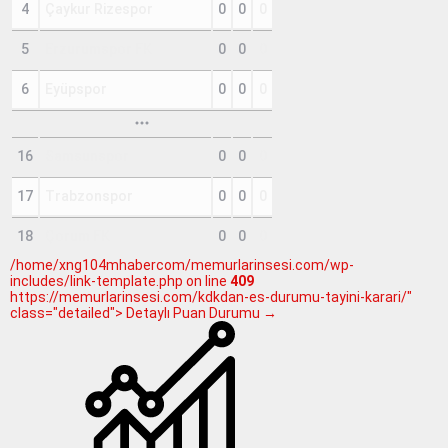
4
Çaykur Rizespor
0
0
0
5
Erzurumspor FK
0
0
0
6
Eyüpspor
0
0
0
16
Samsunspor
0
0
0
17
Trabzonspor
0
0
0
18
Çorum FK
0
0
0
/home/xng104mhabercom/memurlarinsesi.com/wp-
includes/link-template.php on line
409
https://memurlarinsesi.com/kdkdan-es-durumu-tayini-karari/"
class="detailed"> Detaylı Puan Durumu →