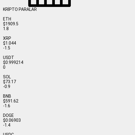
KRİPTO PARALAR
ETH
$1909.5
1.8
XRP
$1.044
-1.5
USDT
$0.999214
0
SOL
$73.17
-0.9
BNB
$591.62
-1.6
DOGE
$0.06903
-1.4
USDC