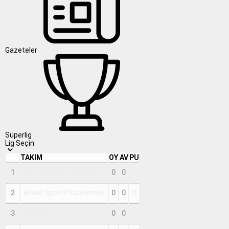
Gazeteler
Süperlig
Lig Seçin
TAKIM
OY
AV
PU
1
Corendon Alanyaspor
0
0
0
2
Amed Sportif Faaliyetler
0
0
0
3
Beşiktaş
0
0
0