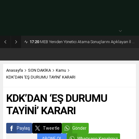
30° /
24°
Pazartesi
açık
30° /
24°
17:20
MEB Yeniden Yönetici Atama Sonuçlarını Açıklayan İl MEM’ler Listesi
Anasayfa
SON DAKİKA
Kamu
KDK’DAN ‘EŞ DURUMU TAYİNİ’ KARARI
KDK’DAN ‘EŞ DURUMU
TAYİNİ’ KARARI
Paylaş
Tweetle
Gönder
ABONE OL
Whatsapp Kanalımız