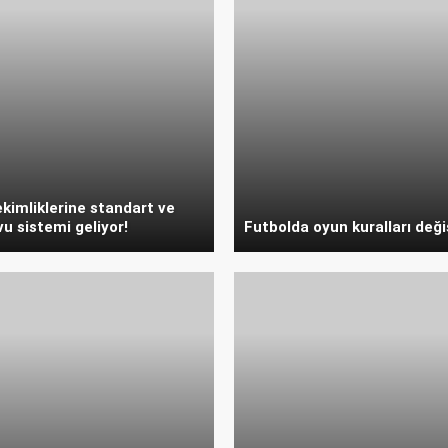
ekimliklerine standart ve
u sistemi geliyor!
Futbolda oyun kuralları deği