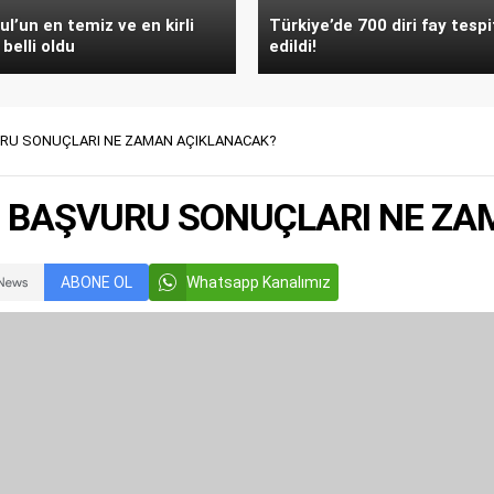
ul’un en temiz ve en kirli
Türkiye’de 700 diri fay tespi
 belli oldu
edildi!
URU SONUÇLARI NE ZAMAN AÇIKLANACAK?
I BAŞVURU SONUÇLARI NE Z
ABONE OL
Whatsapp Kanalımız