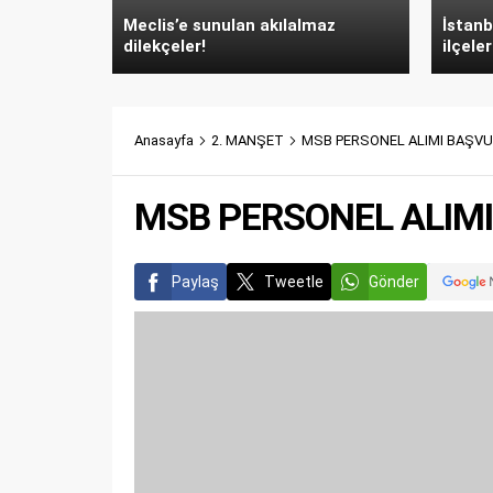
Meclis’e sunulan akılalmaz
İstanb
dilekçeler!
ilçeler
Anasayfa
2. MANŞET
MSB PERSONEL ALIMI BAŞV
MSB PERSONEL ALIM
Paylaş
Tweetle
Gönder