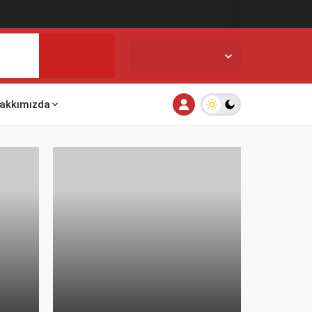
İstanbul,
33
°C
Açık
akkımızda