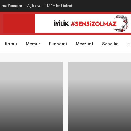
ma Sonuçlarını Açıklayan İl MEM’ler Listesi
Kamu
Memur
Ekonomi
Mevzuat
Sendika
H