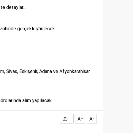
İşte detaylar…
arihinde gerçekleştirilecek.
rum, Sivas, Eskişehir, Adana ve Afyonkarahisar
adrolarında alım yapılacak.
A
A
+
-