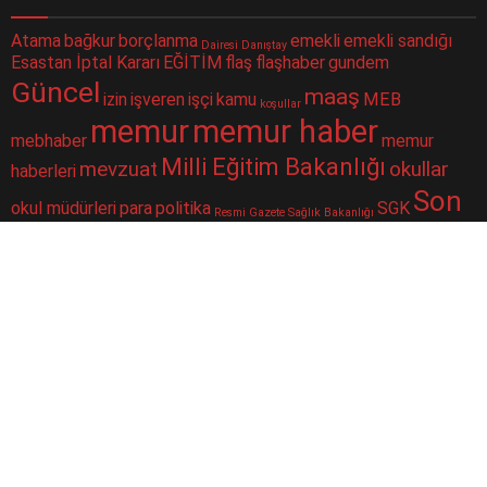
Atama
bağkur
borçlanma
emekli
emekli sandığı
Dairesi
Danıştay
Esastan İptal Kararı
EĞİTİM
flaş
flaşhaber
gundem
Güncel
maaş
izin
işveren
işçi
kamu
MEB
koşullar
memur
memur haber
mebhaber
memur
Milli Eğitim Bakanlığı
mevzuat
okullar
haberleri
Son
okul müdürleri
para
politika
SGK
Resmi Gazete
Sağlık Bakanlığı
Dakika
sorgulama
sondakika
sosyal güvenlik
Sosyal Güvenlik Kurumu
ssk
taşeron
ÇALIŞAN
Şube
merkezi
yüz yüze eğitim
toplu para
twitter
Müdürlüğü
iletişim haberbilgi@hotmail.comSitede yayımlanan yazılar ve
yorumlardan yazarları sorumludur. Yayımlanan yorumlardan Haber
sitemiz sorumlu tutulamaz. Sitedeki tüm harici linkler ayrı bir
sayfada açılır. Sitemizde yayımlanan haber, köşe yazıları ve
fotoğraflar izin alınmaksızın kaynak gösterilse dahi, herhangi bir