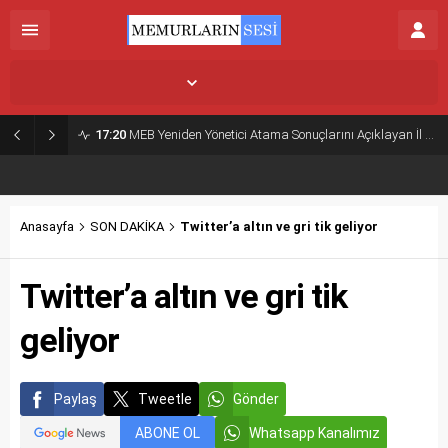
İstanbul,
26
°C
Açık
17:20
MEB Yeniden Yönetici Atama Sonuçlarını Açıklayan İl MEM’ler Listesi
Anasayfa
SON DAKİKA
Twitter’a altın ve gri tik geliyor
Twitter’a altın ve gri tik
geliyor
Paylaş
Tweetle
Gönder
ABONE OL
Whatsapp Kanalımız