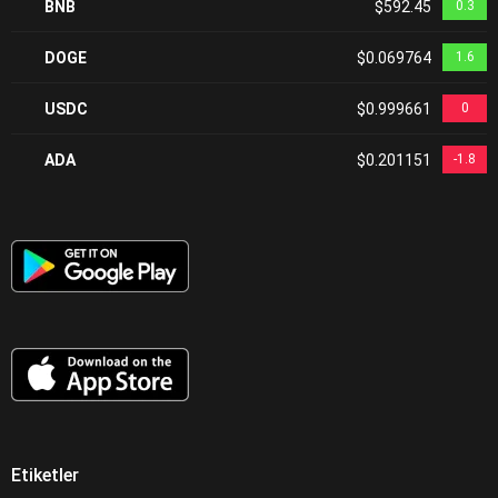
BNB
$592.45
0.3
DOGE
$0.069764
1.6
USDC
$0.999661
0
ADA
$0.201151
-1.8
Etiketler