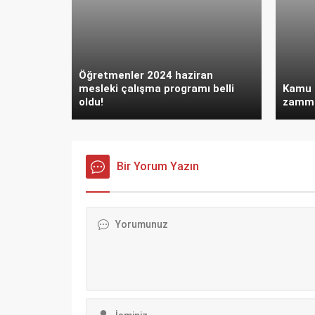
Öğretmenler 2024 haziran
mesleki çalışma programı belli
Kamu a
oldu!
zammı 
Bir Yorum Yazın