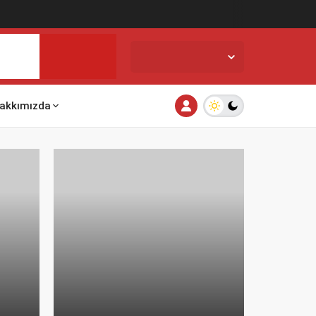
İstanbul,
33
°C
Açık
akkımızda