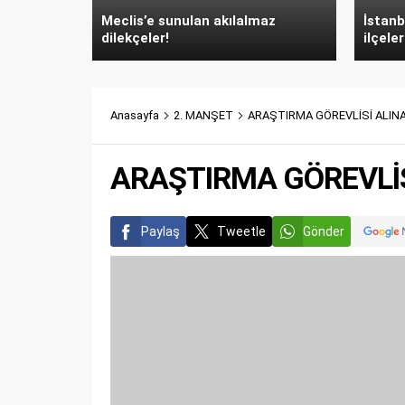
Meclis’e sunulan akılalmaz
İstanb
dilekçeler!
ilçeler
Anasayfa
2. MANŞET
ARAŞTIRMA GÖREVLİSİ ALIN
ARAŞTIRMA GÖREVLİ
Paylaş
Tweetle
Gönder