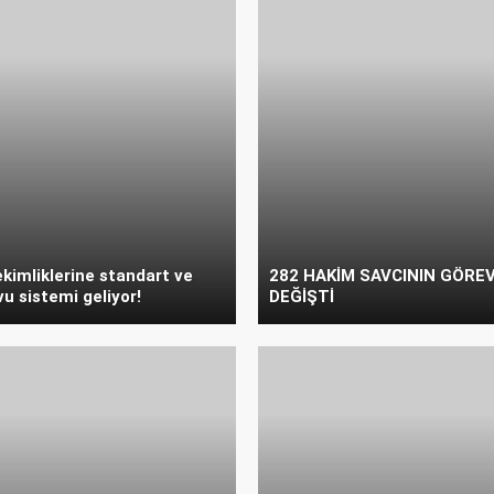
ekimliklerine standart ve
282 HAKİM SAVCININ GÖREV
u sistemi geliyor!
DEĞİŞTİ