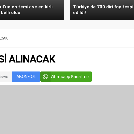
ul’un en temiz ve en kirli
Türkiye’de 700 diri fay tespi
 belli oldu
edildi!
ACAK
Sİ ALINACAK
ABONE OL
Whatsapp Kanalımız