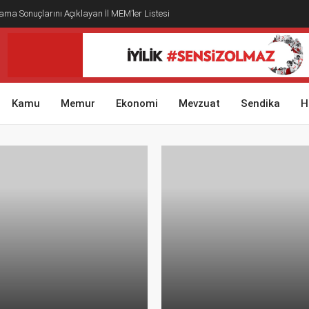
ma Sonuçlarını Açıklayan İl MEM’ler Listesi
Kamu
Memur
Ekonomi
Mevzuat
Sendika
H