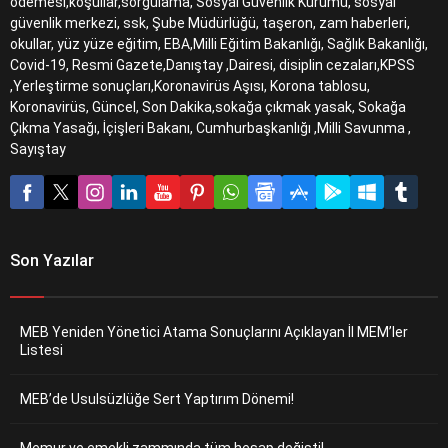
ödemesi,koşullar,sorgulama, Sosyal Güvenlik Kurumu, sosyal
güvenlik merkezi, ssk, Şube Müdürlüğü, taşeron, zam haberleri,
okullar, yüz yüze eğitim, EBA,Milli Eğitim Bakanlığı, Sağlık Bakanlığı,
Covid-19, Resmi Gazete,Danıştay ,Dairesi, disiplin cezaları,KPSS
,Yerleştirme sonuçları,Koronavirüs Aşısı, Korona tablosu,
Koronavirüs, Güncel, Son Dakika,sokağa çıkmak yasak, Sokağa
Çıkma Yasağı, İçişleri Bakanı, Cumhurbaşkanlığı ,Milli Savunma ,
Sayıştay
Son Yazılar
MEB Yeniden Yönetici Atama Sonuçlarını Açıklayan İl MEM’ler
Listesi
MEB’de Usulsüzlüğe Sert Yaptırım Dönemi!