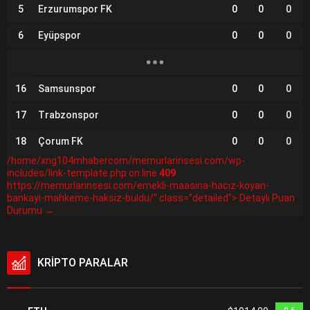
5
Erzurumspor FK
0
0
0
6
Eyüpspor
0
0
0
16
Samsunspor
0
0
0
17
Trabzonspor
0
0
0
18
Çorum FK
0
0
0
/home/xng104mhabercom/memurlarinsesi.com/wp-
includes/link-template.php on line
409
https://memurlarinsesi.com/emekli-maasina-haciz-koyan-
bankayi-mahkeme-haksiz-buldu/" class="detailed"> Detaylı Puan
Durumu →
KRİPTO PARALAR