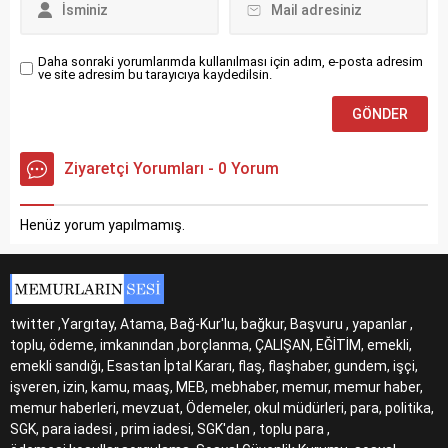
Daha sonraki yorumlarımda kullanılması için adım, e-posta adresim
ve site adresim bu tarayıcıya kaydedilsin.
Ziyaretçi Yorumları - 0 Yorum
Henüz yorum yapılmamış.
twitter ,Yargıtay, Atama, Bağ-Kur'lu, bağkur, Başvuru , yapanlar ,
toplu, ödeme, imkanından ,borçlanma, ÇALIŞAN, EĞİTİM, emekli,
emekli sandığı, Esastan İptal Kararı, flaş, flaşhaber, gundem, işçi,
işveren, izin, kamu, maaş, MEB, mebhaber, memur, memur haber,
memur haberleri, mevzuat, Ödemeler, okul müdürleri, para, politika,
SGK, para iadesi , prim iadesi, SGK'dan , toplu para ,