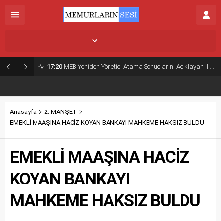
İstanbul,
31
°C
Açık
17:20
MEB Yeniden Yönetici Atama Sonuçlarını Açıklayan İl MEM’ler Listesi
Anasayfa
2. MANŞET
EMEKLİ MAAŞINA HACİZ KOYAN BANKAYI MAHKEME HAKSIZ BULDU
EMEKLİ MAAŞINA HACİZ
KOYAN BANKAYI
MAHKEME HAKSIZ BULDU