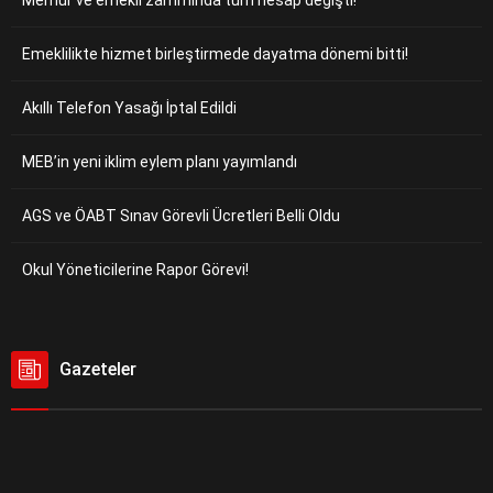
Memur ve emekli zammında tüm hesap değişti!
Emeklilikte hizmet birleştirmede dayatma dönemi bitti!
Akıllı Telefon Yasağı İptal Edildi
MEB’in yeni iklim eylem planı yayımlandı
AGS ve ÖABT Sınav Görevli Ücretleri Belli Oldu
Okul Yöneticilerine Rapor Görevi!
Gazeteler