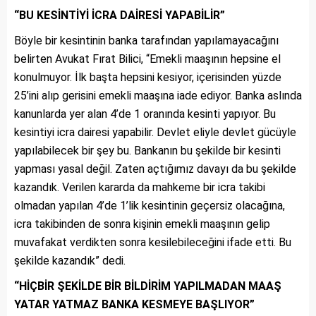
“BU KESİNTİYİ İCRA DAİRESİ YAPABİLİR”
Böyle bir kesintinin banka tarafından yapılamayacağını
belirten Avukat Fırat Bilici, “Emekli maaşının hepsine el
konulmuyor. İlk başta hepsini kesiyor, içerisinden yüzde
25’ini alıp gerisini emekli maaşına iade ediyor. Banka aslında
kanunlarda yer alan 4’de 1 oranında kesinti yapıyor. Bu
kesintiyi icra dairesi yapabilir. Devlet eliyle devlet gücüyle
yapılabilecek bir şey bu. Bankanın bu şekilde bir kesinti
yapması yasal değil. Zaten açtığımız davayı da bu şekilde
kazandık. Verilen kararda da mahkeme bir icra takibi
olmadan yapılan 4’de 1’lik kesintinin geçersiz olacağına,
icra takibinden de sonra kişinin emekli maaşının gelip
muvafakat verdikten sonra kesilebileceğini ifade etti. Bu
şekilde kazandık” dedi.
“HİÇBİR ŞEKİLDE BİR BİLDİRİM YAPILMADAN MAAŞ
YATAR YATMAZ BANKA KESMEYE BAŞLIYOR”