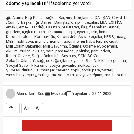
ödeme yapılacaktır” ifadelerine yer verdi.
Atama
,
Bağ-Kur’lu
,
bağkur
,
Başvuru
,
borçlanma
,
ÇALIŞAN
,
Covid-19
,
Cumhurbaşkanlığı
,
Dairesi
,
Danıştay
,
disiplin cezaları
,
EBA
,
EĞİTİM
,
emekli
,
emekli sandığı
,
Esastan İptal Kararı
,
flaş
,
flaşhaber
,
Güncel
,
gundem
,
İçişleri Bakanı
,
imkanından
,
işçi
,
işveren
,
izin
,
kamu
,
Korona tablosu
,
Koronavirüs
,
Koronavirüs Aşısı
,
koşullar
,
KPSS
,
maaş
,
MEB
,
mebhaber
,
memur
,
memur haber
,
memur haberleri
,
mevzuat
,
Milli Eğitim Bakanlığı
,
Milli Savunma
,
Ödeme
,
Ödemeler
,
ödemesi
,
okul müdürleri
,
okullar
,
para
,
para iadesi
,
politika
,
prim iadesi
,
Resmi Gazete
,
Sağlık Bakanlığı
,
Sayıştay
,
SGK
,
SGK’dan
,
Sokağa Çıkma Yasağı
,
sokağa çıkmak yasak
,
Son Dakika
,
sorgulama
,
Sosyal Güvenlik Kurumu
,
sosyal güvenlik merkezi
,
ssk
,
Şube Müdürlüğü
,
sürmanşet
,
taşeron
,
toplu
,
toplu para
,
twitter
,
yapanlar
,
Yargıtay
,
Yerleştirme sonuçları
,
yüz yüze eğitim
,
zam haberleri
Memurların Sesi
Mevzuat
Yayınlama: 22.11.2022
A
A
+
-