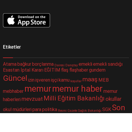
Etiketler
Atama
bağkur
borçlanma
emekli
emekli sandığı
Dairesi
Danıştay
Esastan İptal Kararı
EĞİTİM
flaş
flaşhaber
gundem
Güncel
maaş
izin
işveren
işçi
kamu
MEB
koşullar
memur
memur haber
mebhaber
memur
Milli Eğitim Bakanlığı
mevzuat
okullar
haberleri
Son
okul müdürleri
para
politika
SGK
Resmi Gazete
Sağlık Bakanlığı
Dakika
sorgulama
sondakika
sosyal güvenlik
Sosyal Güvenlik Kurumu
ssk
taşeron
ÇALIŞAN
Şube
merkezi
yüz yüze eğitim
toplu para
twitter
Müdürlüğü