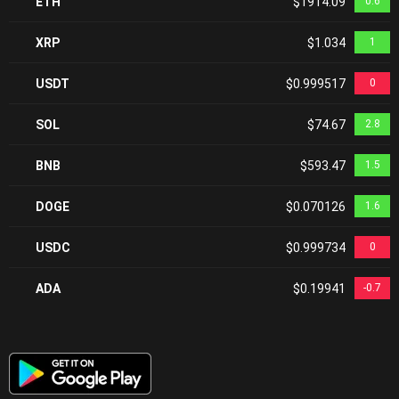
ETH
$1914.09
0.6
XRP
$1.034
1
USDT
$0.999517
0
SOL
$74.67
2.8
BNB
$593.47
1.5
DOGE
$0.070126
1.6
USDC
$0.999734
0
ADA
$0.19941
-0.7