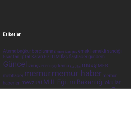
Etiketler
Atama
bağkur
borçlanma
emekli
emekli sandığı
Dairesi
Danıştay
Esastan İptal Kararı
EĞİTİM
flaş
flaşhaber
gundem
Güncel
maaş
izin
işveren
işçi
kamu
MEB
koşullar
memur
memur haber
mebhaber
memur
Milli Eğitim Bakanlığı
mevzuat
okullar
haberleri
Son
okul müdürleri
para
politika
SGK
Resmi Gazete
Sağlık Bakanlığı
Dakika
sorgulama
sondakika
Sosyal Güvenlik Kurumu
sosyal güvenlik
ssk
taşeron
ÇALIŞAN
Şube
merkezi
toplu para
twitter
yüz yüze eğitim
Müdürlüğü