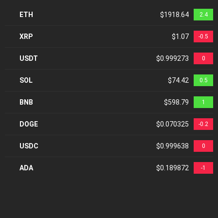
ETH
$1918.64
2.4
XRP
$1.07
-0.5
USDT
$0.999273
0
SOL
$74.42
0.5
BNB
$598.79
1
DOGE
$0.070325
-0.2
USDC
$0.999638
0
ADA
$0.189872
-1