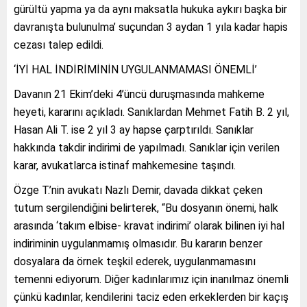
gürültü yapma ya da aynı maksatla hukuka aykırı başka bir
davranışta bulunulma’ suçundan 3 aydan 1 yıla kadar hapis
cezası talep edildi.
‘İYİ HAL İNDİRİMİNİN UYGULANMAMASI ÖNEMLİ’
Davanın 21 Ekim’deki 4’üncü duruşmasında mahkeme
heyeti, kararını açıkladı. Sanıklardan Mehmet Fatih B. 2 yıl,
Hasan Ali T. ise 2 yıl 3 ay hapse çarptırıldı. Sanıklar
hakkında takdir indirimi de yapılmadı. Sanıklar için verilen
karar, avukatlarca istinaf mahkemesine taşındı.
Özge T.’nin avukatı Nazlı Demir, davada dikkat çeken
tutum sergilendiğini belirterek, “Bu dosyanın önemi, halk
arasında ‘takım elbise- kravat indirimi’ olarak bilinen iyi hal
indiriminin uygulanmamış olmasıdır. Bu kararın benzer
dosyalara da örnek teşkil ederek, uygulanmamasını
temenni ediyorum. Diğer kadınlarımız için inanılmaz önemli
çünkü kadınlar, kendilerini taciz eden erkeklerden bir kaçış