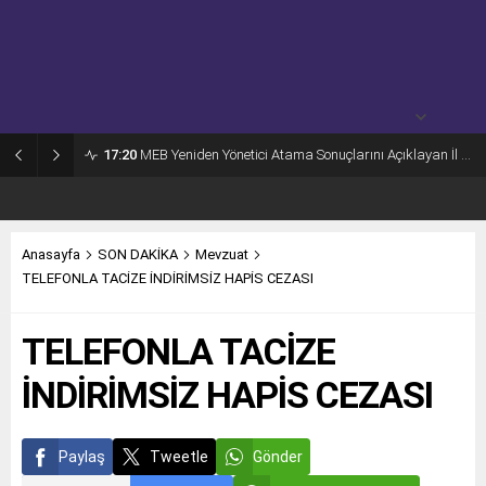
açık
29° /
24°
Pazartesi
açık
30° /
24°
17:20
MEB Yeniden Yönetici Atama Sonuçlarını Açıklayan İl MEM’ler Listesi
Anasayfa
SON DAKİKA
Mevzuat
TELEFONLA TACİZE İNDİRİMSİZ HAPİS CEZASI
TELEFONLA TACİZE
İNDİRİMSİZ HAPİS CEZASI
Paylaş
Tweetle
Gönder