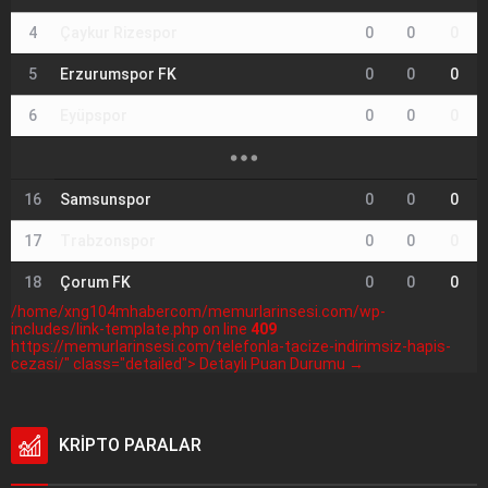
4
Çaykur Rizespor
0
0
0
5
Erzurumspor FK
0
0
0
6
Eyüpspor
0
0
0
16
Samsunspor
0
0
0
17
Trabzonspor
0
0
0
18
Çorum FK
0
0
0
/home/xng104mhabercom/memurlarinsesi.com/wp-
includes/link-template.php on line
409
https://memurlarinsesi.com/telefonla-tacize-indirimsiz-hapis-
cezasi/" class="detailed"> Detaylı Puan Durumu →
KRİPTO PARALAR