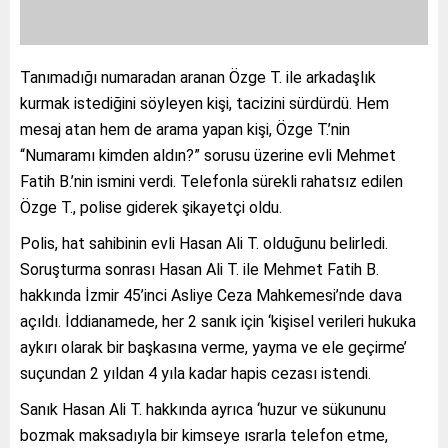
Tanımadığı numaradan aranan Özge T. ile arkadaşlık
kurmak istediğini söyleyen kişi, tacizini sürdürdü. Hem
mesaj atan hem de arama yapan kişi, Özge T.’nin
“Numaramı kimden aldın?” sorusu üzerine evli Mehmet
Fatih B.’nin ismini verdi. Telefonla sürekli rahatsız edilen
Özge T., polise giderek şikayetçi oldu.
Polis, hat sahibinin evli Hasan Ali T. olduğunu belirledi.
Soruşturma sonrası Hasan Ali T. ile Mehmet Fatih B.
hakkında İzmir 45’inci Asliye Ceza Mahkemesi’nde dava
açıldı. İddianamede, her 2 sanık için ‘kişisel verileri hukuka
aykırı olarak bir başkasına verme, yayma ve ele geçirme’
suçundan 2 yıldan 4 yıla kadar hapis cezası istendi.
Sanık Hasan Ali T. hakkında ayrıca ‘huzur ve sükununu
bozmak maksadıyla bir kimseye ısrarla telefon etme,