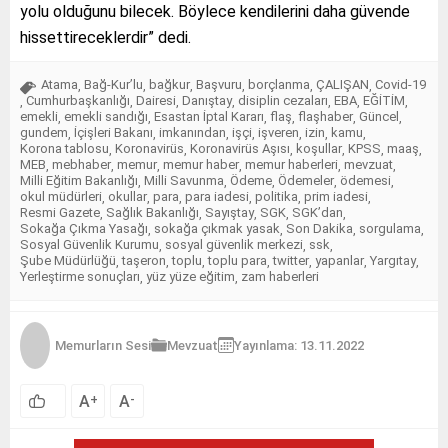
yolu olduğunu bilecek. Böylece kendilerini daha güvende
hissettireceklerdir” dedi.
Atama
Bağ-Kur’lu
bağkur
Başvuru
borçlanma
ÇALIŞAN
Covid-19
,
,
,
,
,
,
Cumhurbaşkanlığı
Dairesi
Danıştay
disiplin cezaları
EBA
EĞİTİM
,
,
,
,
,
,
,
emekli
emekli sandığı
Esastan İptal Kararı
flaş
flaşhaber
Güncel
,
,
,
,
,
,
gundem
İçişleri Bakanı
imkanından
işçi
işveren
izin
kamu
,
,
,
,
,
,
,
Korona tablosu
Koronavirüs
Koronavirüs Aşısı
koşullar
KPSS
maaş
,
,
,
,
,
,
MEB
mebhaber
memur
memur haber
memur haberleri
mevzuat
,
,
,
,
,
,
Milli Eğitim Bakanlığı
Milli Savunma
Ödeme
Ödemeler
ödemesi
,
,
,
,
,
okul müdürleri
okullar
para
para iadesi
politika
prim iadesi
,
,
,
,
,
,
Resmi Gazete
Sağlık Bakanlığı
Sayıştay
SGK
SGK’dan
,
,
,
,
,
Sokağa Çıkma Yasağı
sokağa çıkmak yasak
Son Dakika
sorgulama
,
,
,
,
Sosyal Güvenlik Kurumu
sosyal güvenlik merkezi
ssk
,
,
,
Şube Müdürlüğü
taşeron
toplu
toplu para
twitter
yapanlar
Yargıtay
,
,
,
,
,
,
,
Yerleştirme sonuçları
yüz yüze eğitim
zam haberleri
,
,
Memurların Sesi
Mevzuat
Yayınlama: 13.11.2022
A
A
+
-