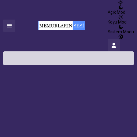
Açık Mod
Koyu Mod
Sistem Modu
İstanbul,
25
°C
Açık
İstanbul
İlçe Seçin
HİSSEDİLEN
26°
06 Ağustos 2026
25°
NEM
%100
açık
RÜZGAR
4.24 m/s
Cuma
açık
31° /
26°
Cumartesi
açık
31° /
24°
Pazar