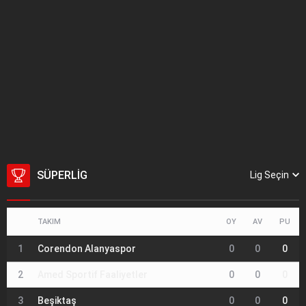
SÜPERLIG
Lig Seçin
TAKIM
OY
AV
PU
1
Corendon Alanyaspor
0
0
0
2
Amed Sportif Faaliyetler
0
0
0
3
Beşiktaş
0
0
0