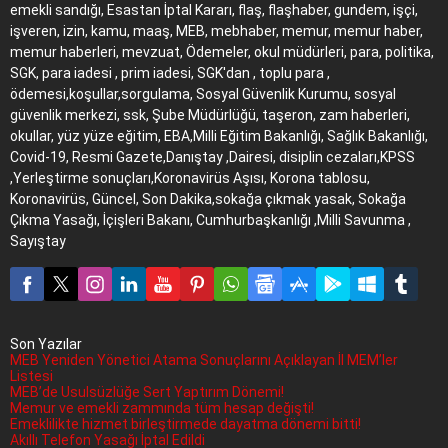
emekli sandığı, Esastan İptal Kararı, flaş, flaşhaber, gundem, işçi,
işveren, izin, kamu, maaş, MEB, mebhaber, memur, memur haber,
memur haberleri, mevzuat, Ödemeler, okul müdürleri, para, politika,
SGK, para iadesi , prim iadesi, SGK'dan , toplu para ,
ödemesi,koşullar,sorgulama, Sosyal Güvenlik Kurumu, sosyal
güvenlik merkezi, ssk, Şube Müdürlüğü, taşeron, zam haberleri,
okullar, yüz yüze eğitim, EBA,Milli Eğitim Bakanlığı, Sağlık Bakanlığı,
Covid-19, Resmi Gazete,Danıştay ,Dairesi, disiplin cezaları,KPSS
,Yerleştirme sonuçları,Koronavirüs Aşısı, Korona tablosu,
Koronavirüs, Güncel, Son Dakika,sokağa çıkmak yasak, Sokağa
Çıkma Yasağı, İçişleri Bakanı, Cumhurbaşkanlığı ,Milli Savunma ,
Sayıştay
Son Yazılar
MEB Yeniden Yönetici Atama Sonuçlarını Açıklayan İl MEM’ler
Listesi
MEB’de Usulsüzlüğe Sert Yaptırım Dönemi!
Memur ve emekli zammında tüm hesap değişti!
Emeklilikte hizmet birleştirmede dayatma dönemi bitti!
Akıllı Telefon Yasağı İptal Edildi