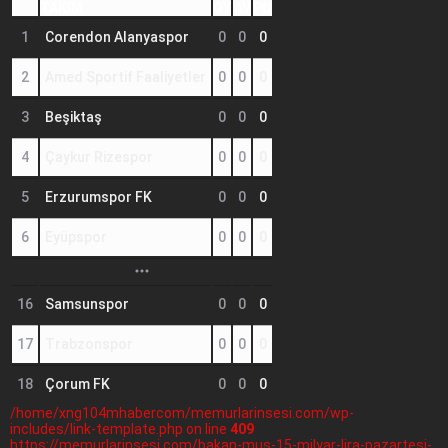
TAKIM
OY
AV
PU
1
Corendon Alanyaspor
0
0
0
2
Amed Sportif Faaliyetler
0
0
0
3
Beşiktaş
0
0
0
4
Çaykur Rizespor
0
0
0
5
Erzurumspor FK
0
0
0
6
Eyüpspor
0
0
0
16
Samsunspor
0
0
0
17
Trabzonspor
0
0
0
18
Çorum FK
0
0
0
/home/xng104mhabercom/memurlarinsesi.com/wp-
includes/link-template.php on line
409
https://memurlarinsesi.com/bakan-mus-15-milyar-lira-pazartesi-