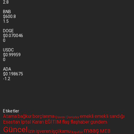
2.8
BNB
$600.8
1.5
DOGE
$0.070046
0
USDC
$0.99959
0
ADA
$0.198675
-1.2
Etiketler
Atama
bağkur
borçlanma
emekli
emekli sandığı
Dairesi
Danıştay
Esastan İptal Kararı
EĞİTİM
flaş
flaşhaber
gundem
Güncel
maaş
izin
işveren
işçi
kamu
MEB
koşullar