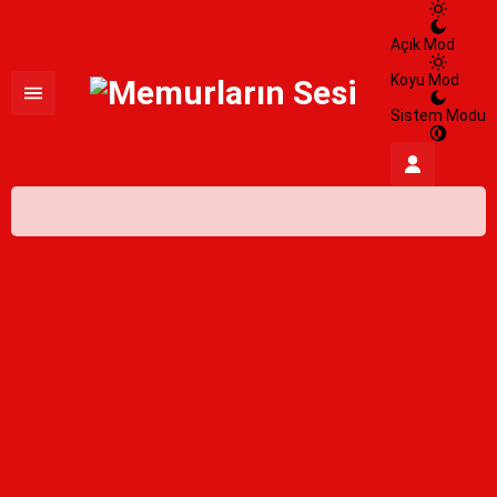
Açık Mod
Koyu Mod
Sistem Modu
İstanbul,
26
°C
Açık
İstanbul
İlçe Seçin
HİSSEDİLEN
27°
09 Ağustos 2026
26°
NEM
%100
açık
RÜZGAR
2.15 m/s
Pazartesi
açık
31° /
24°
Salı