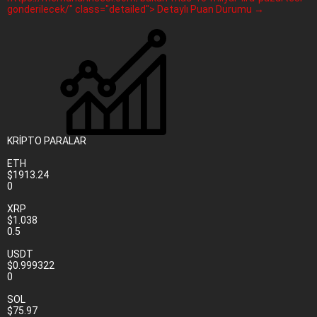
gonderilecek/" class="detailed"> Detaylı Puan Durumu →
KRİPTO PARALAR
ETH
$1913.24
0
XRP
$1.038
0.5
USDT
$0.999322
0
SOL
$75.97