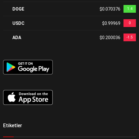
DOGE
$0.070376
1.4
USDC
$0.99969
0
ADA
$0.200036
-1.5
Etiketler