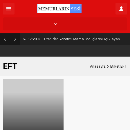
İstanbul,
31
°C
Açık
17:20
MEB Yeniden Yönetici Atama Sonuçlarını Açıklayan İl MEM’ler Listesi
EFT
Anasayfa
Etiket:EFT