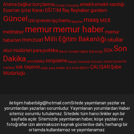
Atama
bağkur
borçlanma
emekli
emekli sandığı
Dairesi
Danıştay
Esastan İptal Kararı
EĞİTİM
flaş
flaşhaber
gundem
Güncel
maaş
izin
işveren
işçi
kamu
MEB
koşullar
memur
memur haber
mebhaber
memur
Milli Eğitim Bakanlığı
mevzuat
okullar
haberleri
Son
okul müdürleri
para
politika
SGK
Resmi Gazete
Sağlık Bakanlığı
Dakika
sorgulama
sondakika
sosyal güvenlik
Sosyal Güvenlik Kurumu
ssk
taşeron
ÇALIŞAN
Şube
merkezi
yüz yüze eğitim
toplu para
twitter
Müdürlüğü
iletişim haberbilgi@hotmail.comSitede yayımlanan yazılar ve
yorumlardan yazarları sorumludur. Yayımlanan yorumlardan Haber
sitemiz sorumlu tutulamaz. Sitedeki tüm harici linkler ayrı bir
sayfada açılır. Sitemizde yayımlanan haber, köşe yazıları ve
fotoğraflar izin alınmaksızın kaynak gösterilse dahi, herhangi bir
ortamda kullanılamaz ve yayımlanamaz.