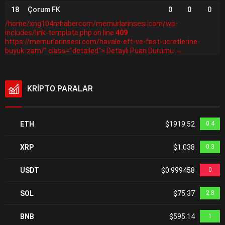
18
Çorum FK
0
0
0
/home/xng104mhabercom/memurlarinsesi.com/wp-
includes/link-template.php on line
409
https://memurlarinsesi.com/havale-eft-ve-fast-ucretlerine-
buyuk-zam/" class="detailed"> Detaylı Puan Durumu →
KRİPTO PARALAR
ETH
$1919.52
0.4
XRP
$1.038
0.3
USDT
$0.999458
0
SOL
$75.37
2.8
BNB
$595.14
1