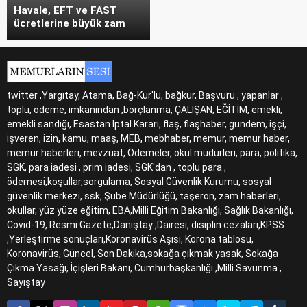
Havale, EFT ve FAST
ücretlerine büyük zam
twitter ,Yargıtay, Atama, Bağ-Kur'lu, bağkur, Başvuru , yapanlar ,
toplu, ödeme, imkanından ,borçlanma, ÇALIŞAN, EĞİTİM, emekli,
emekli sandığı, Esastan İptal Kararı, flaş, flaşhaber, gundem, işçi,
işveren, izin, kamu, maaş, MEB, mebhaber, memur, memur haber,
memur haberleri, mevzuat, Ödemeler, okul müdürleri, para, politika,
SGK, para iadesi , prim iadesi, SGK'dan , toplu para ,
ödemesi,koşullar,sorgulama, Sosyal Güvenlik Kurumu, sosyal
güvenlik merkezi, ssk, Şube Müdürlüğü, taşeron, zam haberleri,
okullar, yüz yüze eğitim, EBA,Milli Eğitim Bakanlığı, Sağlık Bakanlığı,
Covid-19, Resmi Gazete,Danıştay ,Dairesi, disiplin cezaları,KPSS
,Yerleştirme sonuçları,Koronavirüs Aşısı, Korona tablosu,
Koronavirüs, Güncel, Son Dakika,sokağa çıkmak yasak, Sokağa
Çıkma Yasağı, İçişleri Bakanı, Cumhurbaşkanlığı ,Milli Savunma ,
Sayıştay