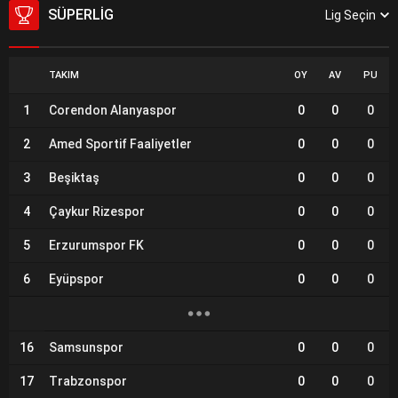
SÜPERLIG
Lig Seçin
TAKIM
OY
AV
PU
1
Corendon Alanyaspor
0
0
0
2
Amed Sportif Faaliyetler
0
0
0
3
Beşiktaş
0
0
0
4
Çaykur Rizespor
0
0
0
5
Erzurumspor FK
0
0
0
6
Eyüpspor
0
0
0
16
Samsunspor
0
0
0
17
Trabzonspor
0
0
0