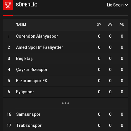
SÜPERLIG
Lig Seçin
TAKIM
OY
AV
PU
1
Corendon Alanyaspor
0
0
0
2
Amed Sportif Faaliyetler
0
0
0
3
Beşiktaş
0
0
0
4
Çaykur Rizespor
0
0
0
5
Erzurumspor FK
0
0
0
6
Eyüpspor
0
0
0
16
Samsunspor
0
0
0
17
Trabzonspor
0
0
0