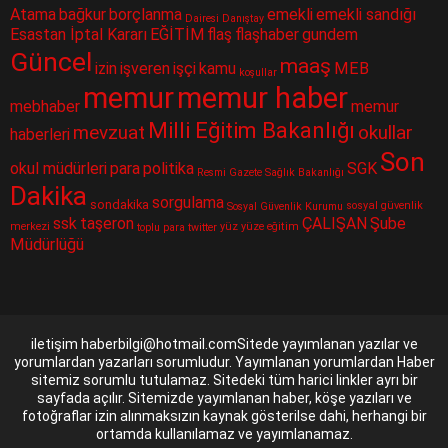
Atama
bağkur
borçlanma
emekli
emekli sandığı
Dairesi
Danıştay
Esastan İptal Kararı
EĞİTİM
flaş
flaşhaber
gundem
Güncel
maaş
izin
işveren
işçi
kamu
MEB
koşullar
memur
memur haber
mebhaber
memur
Milli Eğitim Bakanlığı
mevzuat
okullar
haberleri
Son
okul müdürleri
para
politika
SGK
Resmi Gazete
Sağlık Bakanlığı
Dakika
sorgulama
sondakika
sosyal güvenlik
Sosyal Güvenlik Kurumu
ssk
taşeron
ÇALIŞAN
Şube
merkezi
yüz yüze eğitim
toplu para
twitter
Müdürlüğü
iletişim haberbilgi@hotmail.comSitede yayımlanan yazılar ve
yorumlardan yazarları sorumludur. Yayımlanan yorumlardan Haber
sitemiz sorumlu tutulamaz. Sitedeki tüm harici linkler ayrı bir
sayfada açılır. Sitemizde yayımlanan haber, köşe yazıları ve
fotoğraflar izin alınmaksızın kaynak gösterilse dahi, herhangi bir
ortamda kullanılamaz ve yayımlanamaz.