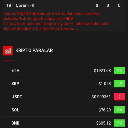
18
Çorum FK
0
0
0
/home/xng104mhabercom/memurlarinsesi.com/wp-
includes/link-template.php on line
409
https://memurlarinsesi.com/o-yatirim-cok-kazandiracak/"
class="detailed"> Detaylı Puan Durumu →
KRİPTO PARALAR
ETH
$1921.68
0.5
XRP
$1.048
1.9
USDT
$0.999361
0
SOL
$76.29
3.6
BNB
$605.12
2.3