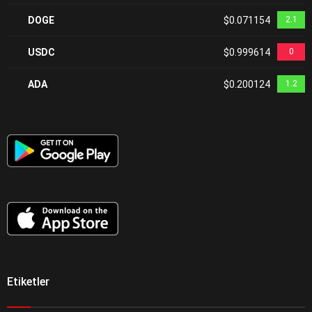
DOGE
$0.071154
2.1
USDC
$0.999614
0
ADA
$0.200124
1.2
Etiketler