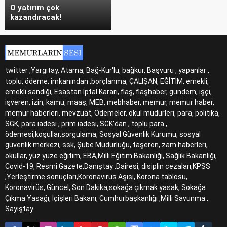
O yatırım çok
kazandıracak!
twitter ,Yargıtay, Atama, Bağ-Kur'lu, bağkur, Başvuru , yapanlar ,
toplu, ödeme, imkanından ,borçlanma, ÇALIŞAN, EĞİTİM, emekli,
emekli sandığı, Esastan İptal Kararı, flaş, flaşhaber, gundem, işçi,
işveren, izin, kamu, maaş, MEB, mebhaber, memur, memur haber,
memur haberleri, mevzuat, Ödemeler, okul müdürleri, para, politika,
SGK, para iadesi , prim iadesi, SGK'dan , toplu para ,
ödemesi,koşullar,sorgulama, Sosyal Güvenlik Kurumu, sosyal
güvenlik merkezi, ssk, Şube Müdürlüğü, taşeron, zam haberleri,
okullar, yüz yüze eğitim, EBA,Milli Eğitim Bakanlığı, Sağlık Bakanlığı,
Covid-19, Resmi Gazete,Danıştay ,Dairesi, disiplin cezaları,KPSS
,Yerleştirme sonuçları,Koronavirüs Aşısı, Korona tablosu,
Koronavirüs, Güncel, Son Dakika,sokağa çıkmak yasak, Sokağa
Çıkma Yasağı, İçişleri Bakanı, Cumhurbaşkanlığı ,Milli Savunma ,
Sayıştay