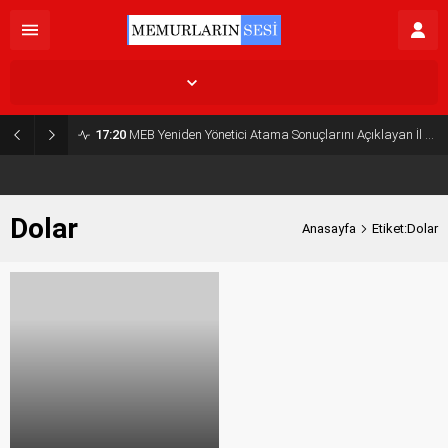
İstanbul,
31
°C
Açık
17:20
MEB Yeniden Yönetici Atama Sonuçlarını Açıklayan İl MEM’ler Listesi
Dolar
Anasayfa
Etiket:Dolar