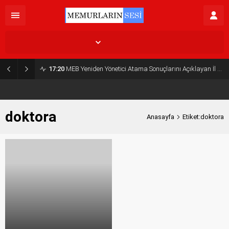
İstanbul,
25
°C
Açık
17:20
MEB Yeniden Yönetici Atama Sonuçlarını Açıklayan İl MEM’ler Listesi
doktora
Anasayfa
Etiket:doktora