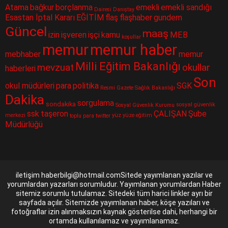
Atama
bağkur
borçlanma
emekli
emekli sandığı
Dairesi
Danıştay
Esastan İptal Kararı
EĞİTİM
flaş
flaşhaber
gundem
Güncel
maaş
izin
işveren
işçi
kamu
MEB
koşullar
memur
memur haber
mebhaber
memur
Milli Eğitim Bakanlığı
mevzuat
okullar
haberleri
Son
okul müdürleri
para
politika
SGK
Resmi Gazete
Sağlık Bakanlığı
Dakika
sorgulama
sondakika
sosyal güvenlik
Sosyal Güvenlik Kurumu
ssk
taşeron
ÇALIŞAN
Şube
merkezi
yüz yüze eğitim
toplu para
twitter
Müdürlüğü
iletişim haberbilgi@hotmail.comSitede yayımlanan yazılar ve
yorumlardan yazarları sorumludur. Yayımlanan yorumlardan Haber
sitemiz sorumlu tutulamaz. Sitedeki tüm harici linkler ayrı bir
sayfada açılır. Sitemizde yayımlanan haber, köşe yazıları ve
fotoğraflar izin alınmaksızın kaynak gösterilse dahi, herhangi bir
ortamda kullanılamaz ve yayımlanamaz.