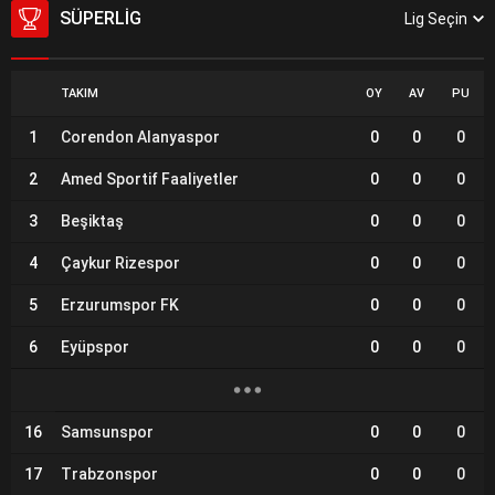
SÜPERLIG
Lig Seçin
TAKIM
OY
AV
PU
1
Corendon Alanyaspor
0
0
0
2
Amed Sportif Faaliyetler
0
0
0
3
Beşiktaş
0
0
0
4
Çaykur Rizespor
0
0
0
5
Erzurumspor FK
0
0
0
6
Eyüpspor
0
0
0
16
Samsunspor
0
0
0
17
Trabzonspor
0
0
0