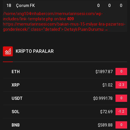
18
Çorum FK
0
0
0
/home/xng104mhabercom/memurlarinsesi.com/wp-
includes/link-template.php on line
409
https://memurlarinsesi.com/bakan-mus-15-milyar-lira-pazartesi-
gonderilecek/" class="detailed"> Detaylı Puan Durumu →
KRİPTO PARALAR
ETH
$1897.87
0
XRP
$1.02
-2.3
USDT
$0.999178
0
SOL
$72.69
-1.2
BNB
$589.88
0