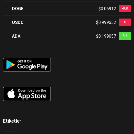
DOGE
$0.06912
-0.8
USDC
$0.999552
0
ADA
$0.199057
5.1
Etiketler