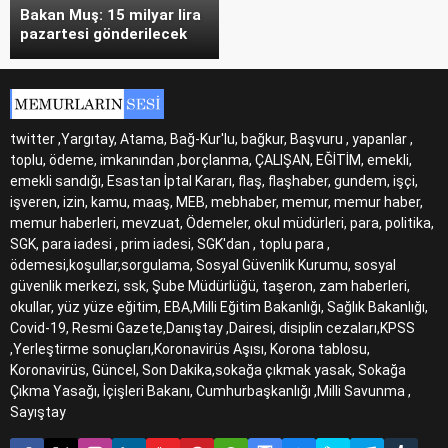
Bakan Muş: 15 milyar lira
pazartesi gönderilecek
twitter ,Yargıtay, Atama, Bağ-Kur'lu, bağkur, Başvuru , yapanlar ,
toplu, ödeme, imkanından ,borçlanma, ÇALIŞAN, EĞİTİM, emekli,
emekli sandığı, Esastan İptal Kararı, flaş, flaşhaber, gundem, işçi,
işveren, izin, kamu, maaş, MEB, mebhaber, memur, memur haber,
memur haberleri, mevzuat, Ödemeler, okul müdürleri, para, politika,
SGK, para iadesi , prim iadesi, SGK'dan , toplu para ,
ödemesi,koşullar,sorgulama, Sosyal Güvenlik Kurumu, sosyal
güvenlik merkezi, ssk, Şube Müdürlüğü, taşeron, zam haberleri,
okullar, yüz yüze eğitim, EBA,Milli Eğitim Bakanlığı, Sağlık Bakanlığı,
Covid-19, Resmi Gazete,Danıştay ,Dairesi, disiplin cezaları,KPSS
,Yerleştirme sonuçları,Koronavirüs Aşısı, Korona tablosu,
Koronavirüs, Güncel, Son Dakika,sokağa çıkmak yasak, Sokağa
Çıkma Yasağı, İçişleri Bakanı, Cumhurbaşkanlığı ,Milli Savunma ,
Sayıştay