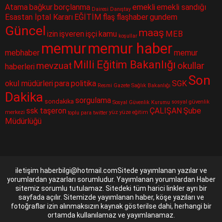
Atama
bağkur
borçlanma
emekli
emekli sandığı
Dairesi
Danıştay
Esastan İptal Kararı
EĞİTİM
flaş
flaşhaber
gundem
Güncel
maaş
izin
işveren
işçi
kamu
MEB
koşullar
memur
memur haber
mebhaber
memur
Milli Eğitim Bakanlığı
mevzuat
okullar
haberleri
Son
okul müdürleri
para
politika
SGK
Resmi Gazete
Sağlık Bakanlığı
Dakika
sorgulama
sondakika
sosyal güvenlik
Sosyal Güvenlik Kurumu
ssk
taşeron
ÇALIŞAN
Şube
merkezi
yüz yüze eğitim
toplu para
twitter
Müdürlüğü
iletişim haberbilgi@hotmail.comSitede yayımlanan yazılar ve
yorumlardan yazarları sorumludur. Yayımlanan yorumlardan Haber
sitemiz sorumlu tutulamaz. Sitedeki tüm harici linkler ayrı bir
sayfada açılır. Sitemizde yayımlanan haber, köşe yazıları ve
fotoğraflar izin alınmaksızın kaynak gösterilse dahi, herhangi bir
ortamda kullanılamaz ve yayımlanamaz.