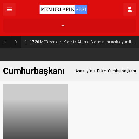
İstanbul,
26
°C
Kapalı
17:20
MEB Yeniden Yönetici Atama Sonuçlarını Açıklayan İl MEM’ler Listesi
Cumhurbaşkanı
Anasayfa
Etiket:Cumhurbaşkanı