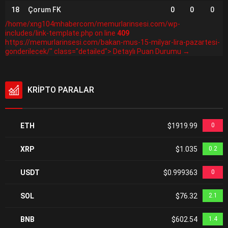
18
Çorum FK
0
0
0
/home/xng104mhabercom/memurlarinsesi.com/wp-
includes/link-template.php on line
409
https://memurlarinsesi.com/bakan-mus-15-milyar-lira-pazartesi-
gonderilecek/" class="detailed"> Detaylı Puan Durumu →
KRİPTO PARALAR
ETH
$1919.99
0
XRP
$1.035
0.2
USDT
$0.999363
0
SOL
$76.32
2.1
BNB
$602.54
1.4