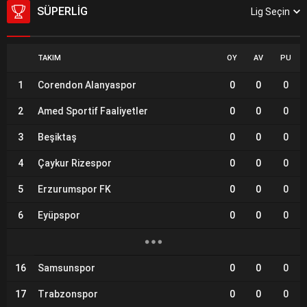
SÜPERLIG
Lig Seçin
TAKIM
OY
AV
PU
1
Corendon Alanyaspor
0
0
0
2
Amed Sportif Faaliyetler
0
0
0
3
Beşiktaş
0
0
0
4
Çaykur Rizespor
0
0
0
5
Erzurumspor FK
0
0
0
6
Eyüpspor
0
0
0
16
Samsunspor
0
0
0
17
Trabzonspor
0
0
0