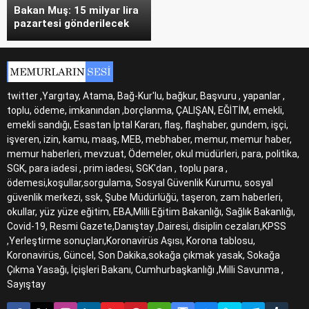
Bakan Muş: 15 milyar lira
pazartesi gönderilecek
twitter ,Yargıtay, Atama, Bağ-Kur'lu, bağkur, Başvuru , yapanlar ,
toplu, ödeme, imkanından ,borçlanma, ÇALIŞAN, EĞİTİM, emekli,
emekli sandığı, Esastan İptal Kararı, flaş, flaşhaber, gundem, işçi,
işveren, izin, kamu, maaş, MEB, mebhaber, memur, memur haber,
memur haberleri, mevzuat, Ödemeler, okul müdürleri, para, politika,
SGK, para iadesi , prim iadesi, SGK'dan , toplu para ,
ödemesi,koşullar,sorgulama, Sosyal Güvenlik Kurumu, sosyal
güvenlik merkezi, ssk, Şube Müdürlüğü, taşeron, zam haberleri,
okullar, yüz yüze eğitim, EBA,Milli Eğitim Bakanlığı, Sağlık Bakanlığı,
Covid-19, Resmi Gazete,Danıştay ,Dairesi, disiplin cezaları,KPSS
,Yerleştirme sonuçları,Koronavirüs Aşısı, Korona tablosu,
Koronavirüs, Güncel, Son Dakika,sokağa çıkmak yasak, Sokağa
Çıkma Yasağı, İçişleri Bakanı, Cumhurbaşkanlığı ,Milli Savunma ,
Sayıştay