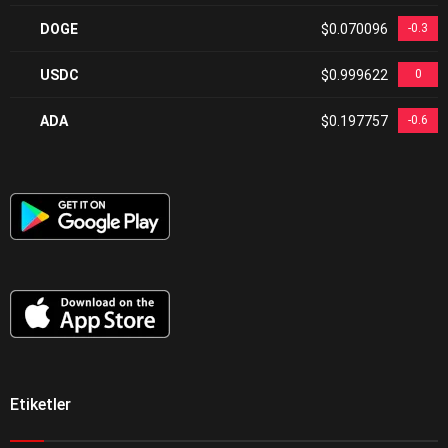
DOGE
$0.070096
-0.3
USDC
$0.999622
0
ADA
$0.197757
-0.6
Etiketler