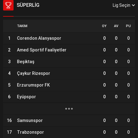
SÜPERLIG
Lig Seçin
TAKIM
OY
AV
PU
1
Corendon Alanyaspor
0
0
0
2
Amed Sportif Faaliyetler
0
0
0
3
Beşiktaş
0
0
0
4
Çaykur Rizespor
0
0
0
5
Erzurumspor FK
0
0
0
6
Eyüpspor
0
0
0
16
Samsunspor
0
0
0
17
Trabzonspor
0
0
0