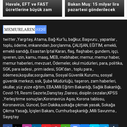
Havale, EFT ve FAST
Bakan Muş: 15 milyar lira
ücretlerine büyük zam
pazartesi gönderilecek
twitter ,Yargıtay, Atama, Bağ-Kur'lu, bağkur, Başvuru , yapanlar ,
toplu, ödeme, imkanından ,borçlanma, ÇALIŞAN, EĞİTİM, emekli,
emekli sandığı, Esastan İptal Kararı, flaş, flaşhaber, gundem, işçi,
işveren, izin, kamu, maaş, MEB, mebhaber, memur, memur haber,
memur haberleri, mevzuat, Ödemeler, okul müdürleri, para, politika,
SGK, para iadesi , prim iadesi, SGK'dan , toplu para ,
ödemesi,koşullar,sorgulama, Sosyal Güvenlik Kurumu, sosyal
güvenlik merkezi, ssk, Şube Müdürlüğü, taşeron, zam haberleri,
okullar, yüz yüze eğitim, EBA,Milli Eğitim Bakanlığı, Sağlık Bakanlığı,
Covid-19, Resmi Gazete,Danıştay ,Dairesi, disiplin cezaları,KPSS
,Yerleştirme sonuçları,Koronavirüs Aşısı, Korona tablosu,
Koronavirüs, Güncel, Son Dakika,sokağa çıkmak yasak, Sokağa
Çıkma Yasağı, İçişleri Bakanı, Cumhurbaşkanlığı ,Milli Savunma ,
Sayıştay