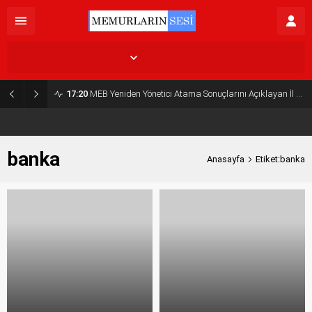
İstanbul,
32
°C
Açık
17:20
MEB Yeniden Yönetici Atama Sonuçlarını Açıklayan İl MEM’ler Listesi
banka
Anasayfa
Etiket:banka