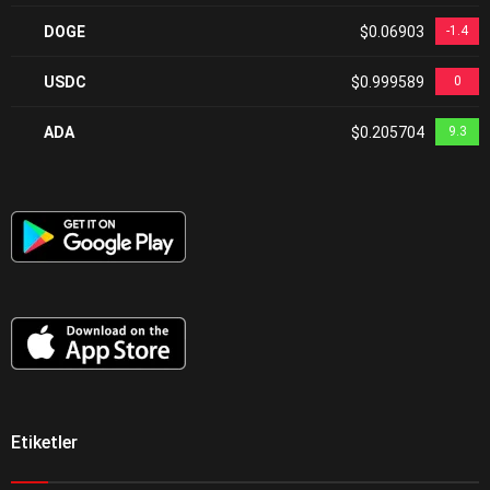
DOGE
$0.06903
-1.4
USDC
$0.999589
0
ADA
$0.205704
9.3
Etiketler