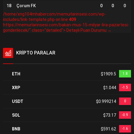
18
Çorum FK
0
0
0
/home/xng104mhabercom/memurlarinsesi.com/wp-
includes/link-template.php on line
409
https://memurlarinsesi.com/bakan-mus-15-milyar-lira-pazartesi-
gonderilecek/" class="detailed"> Detaylı Puan Durumu →
KRİPTO PARALAR
ETH
$1909.5
1.8
XRP
$1.044
-1.5
USDT
$0.999214
0
SOL
$73.17
-0.9
BNB
$591.62
-1.6