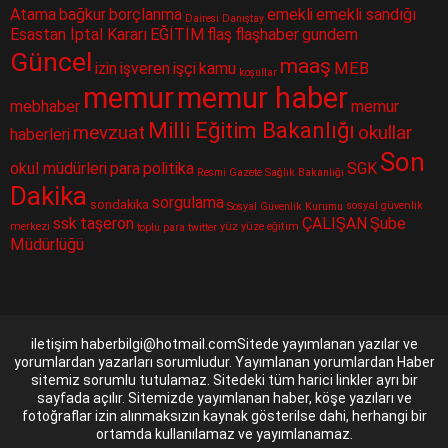
Atama
bağkur
borçlanma
emekli
emekli sandığı
Dairesi
Danıştay
Esastan İptal Kararı
EĞİTİM
flaş
flaşhaber
gundem
Güncel
maaş
izin
işveren
işçi
kamu
MEB
koşullar
memur
memur haber
mebhaber
memur
Milli Eğitim Bakanlığı
mevzuat
okullar
haberleri
Son
okul müdürleri
para
politika
SGK
Resmi Gazete
Sağlık Bakanlığı
Dakika
sorgulama
sondakika
sosyal güvenlik
Sosyal Güvenlik Kurumu
ssk
taşeron
ÇALIŞAN
Şube
merkezi
yüz yüze eğitim
toplu para
twitter
Müdürlüğü
iletişim haberbilgi@hotmail.comSitede yayımlanan yazılar ve
yorumlardan yazarları sorumludur. Yayımlanan yorumlardan Haber
sitemiz sorumlu tutulamaz. Sitedeki tüm harici linkler ayrı bir
sayfada açılır. Sitemizde yayımlanan haber, köşe yazıları ve
fotoğraflar izin alınmaksızın kaynak gösterilse dahi, herhangi bir
ortamda kullanılamaz ve yayımlanamaz.