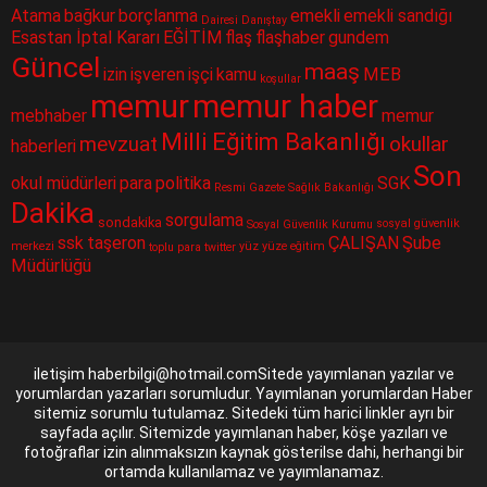
Atama
bağkur
borçlanma
emekli
emekli sandığı
Dairesi
Danıştay
Esastan İptal Kararı
EĞİTİM
flaş
flaşhaber
gundem
Güncel
maaş
izin
işveren
işçi
kamu
MEB
koşullar
memur
memur haber
mebhaber
memur
Milli Eğitim Bakanlığı
mevzuat
okullar
haberleri
Son
okul müdürleri
para
politika
SGK
Resmi Gazete
Sağlık Bakanlığı
Dakika
sorgulama
sondakika
sosyal güvenlik
Sosyal Güvenlik Kurumu
ssk
taşeron
ÇALIŞAN
Şube
merkezi
yüz yüze eğitim
toplu para
twitter
Müdürlüğü
iletişim haberbilgi@hotmail.comSitede yayımlanan yazılar ve
yorumlardan yazarları sorumludur. Yayımlanan yorumlardan Haber
sitemiz sorumlu tutulamaz. Sitedeki tüm harici linkler ayrı bir
sayfada açılır. Sitemizde yayımlanan haber, köşe yazıları ve
fotoğraflar izin alınmaksızın kaynak gösterilse dahi, herhangi bir
ortamda kullanılamaz ve yayımlanamaz.