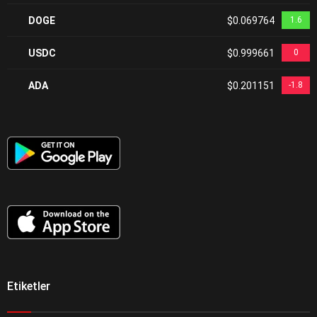
DOGE
$0.069764
1.6
USDC
$0.999661
0
ADA
$0.201151
-1.8
Etiketler