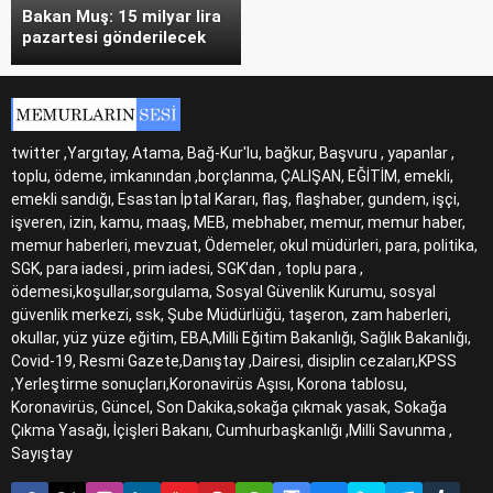
Bakan Muş: 15 milyar lira
pazartesi gönderilecek
twitter ,Yargıtay, Atama, Bağ-Kur'lu, bağkur, Başvuru , yapanlar ,
toplu, ödeme, imkanından ,borçlanma, ÇALIŞAN, EĞİTİM, emekli,
emekli sandığı, Esastan İptal Kararı, flaş, flaşhaber, gundem, işçi,
işveren, izin, kamu, maaş, MEB, mebhaber, memur, memur haber,
memur haberleri, mevzuat, Ödemeler, okul müdürleri, para, politika,
SGK, para iadesi , prim iadesi, SGK'dan , toplu para ,
ödemesi,koşullar,sorgulama, Sosyal Güvenlik Kurumu, sosyal
güvenlik merkezi, ssk, Şube Müdürlüğü, taşeron, zam haberleri,
okullar, yüz yüze eğitim, EBA,Milli Eğitim Bakanlığı, Sağlık Bakanlığı,
Covid-19, Resmi Gazete,Danıştay ,Dairesi, disiplin cezaları,KPSS
,Yerleştirme sonuçları,Koronavirüs Aşısı, Korona tablosu,
Koronavirüs, Güncel, Son Dakika,sokağa çıkmak yasak, Sokağa
Çıkma Yasağı, İçişleri Bakanı, Cumhurbaşkanlığı ,Milli Savunma ,
Sayıştay