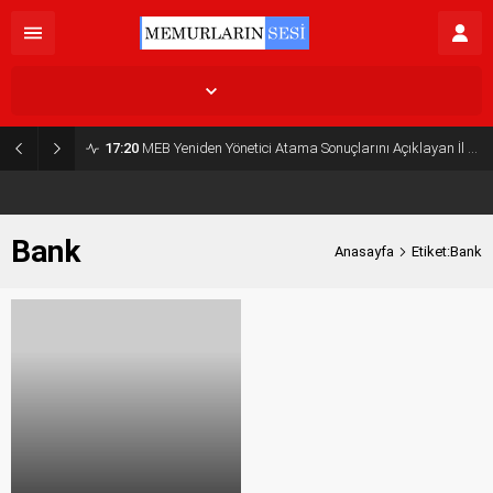
İstanbul,
26
°C
Açık
17:20
MEB Yeniden Yönetici Atama Sonuçlarını Açıklayan İl MEM’ler Listesi
Bank
Anasayfa
Etiket:Bank