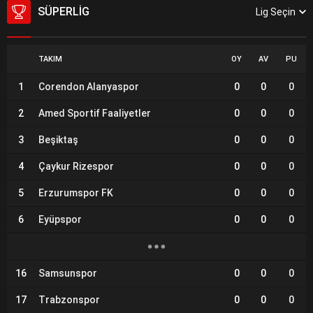
SÜPERLIG
Lig Seçin
TAKIM
OY
AV
PU
1
Corendon Alanyaspor
0
0
0
2
Amed Sportif Faaliyetler
0
0
0
3
Beşiktaş
0
0
0
4
Çaykur Rizespor
0
0
0
5
Erzurumspor FK
0
0
0
6
Eyüpspor
0
0
0
16
Samsunspor
0
0
0
17
Trabzonspor
0
0
0