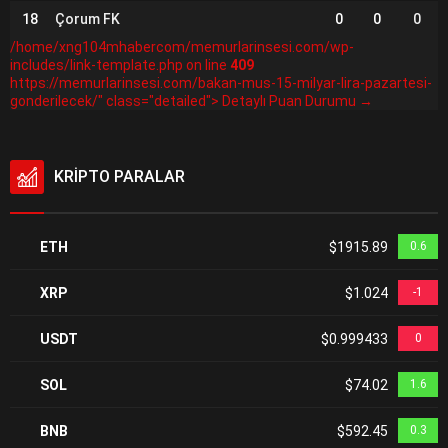
18
Çorum FK
0
0
0
/home/xng104mhabercom/memurlarinsesi.com/wp-
includes/link-template.php on line
409
https://memurlarinsesi.com/bakan-mus-15-milyar-lira-pazartesi-
gonderilecek/" class="detailed"> Detaylı Puan Durumu →
KRİPTO PARALAR
ETH
$1915.89
0.6
XRP
$1.024
-1
USDT
$0.999433
0
SOL
$74.02
1.6
BNB
$592.45
0.3